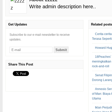
Write admin description here..
Get Updates
Related posts
Cerita-cerit
Subscribe to our e-mail newsletter to receive
Terasa Sepert
updates.
Howard Hugh
18Peaches’ 
meningkatkan
Share This Post
rock-and-roll
Senat Filipi
Dorong Laran
Annexio Sera
of Man: Biaya
Utama
Iklan Perjud