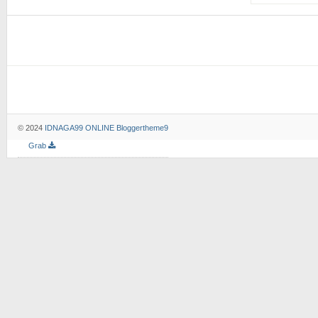
© 2024
IDNAGA99 ONLINE
Bloggertheme9
Grab