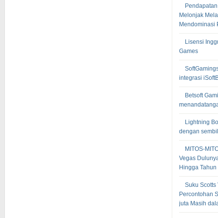
Pendapatan 
Melonjak Melam
Mendominasi P
Lisensi Ingg
Games
SoftGamings
integrasi iSoft
Betsoft Gam
menandatanga
Lightning B
dengan sembil
MITOS-MIT
Vegas Dulunya
Hingga Tahun
Suku Scotts
Percontohan S
juta Masih dal