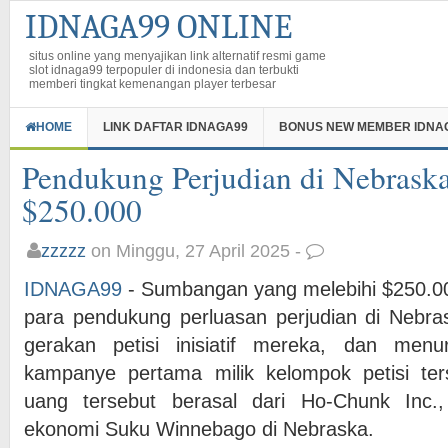
IDNAGA99 ONLINE
situs online yang menyajikan link alternatif resmi game
slot idnaga99 terpopuler di indonesia dan terbukti
memberi tingkat kemenangan player terbesar
HOME
LINK DAFTAR IDNAGA99
BONUS NEW MEMBER IDNA
Pendukung Perjudian di Nebrask
$250.000
zzzzz
on Minggu, 27 April 2025 -
IDNAGA99
- Sumbangan yang melebihi $250.0
para pendukung perluasan perjudian di Nebra
gerakan petisi inisiatif mereka, dan men
kampanye pertama milik kelompok petisi ter
uang tersebut berasal dari Ho-Chunk Inc
ekonomi Suku Winnebago di Nebraska.