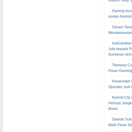
Kasino Yang S
Gaming Inn
konten Nolimit
Saham Taru
Memperpanjan
AskGambler
Juta kepada P
Komitmen terh
Titanplay C
Pasar iGaming
Pemerintah 
Operator Judi
Nolimit Cit
Perluas Jangk
Brasil
Setelah Suk
Bidik Pasar S