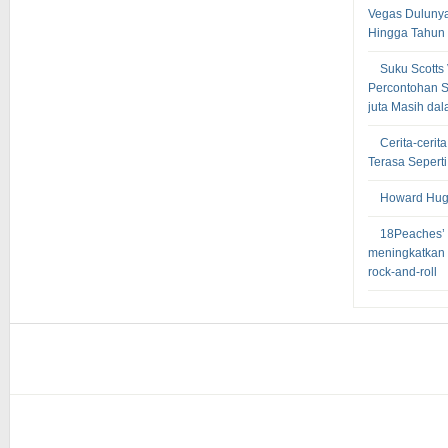
Vegas Dulunya
Hingga Tahun
Suku Scotts
Percontohan S
juta Masih dal
Cerita-cerit
Terasa Sepert
Howard Hugh
18Peaches’ 
meningkatkan
rock-and-roll