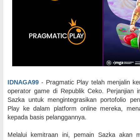
IDNAGA99
- Pragmatic Play telah menjalin k
operator game di Republik Ceko. Perjanjian 
Sazka untuk mengintegrasikan portofolio per
Play ke dalam platform online mereka, men
kepada basis pelanggannya.
Melalui kemitraan ini, pemain Sazka akan