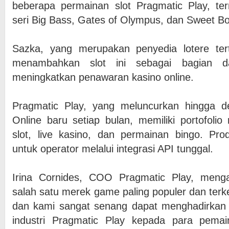
beberapa permainan slot Pragmatic Play, te
seri Big Bass, Gates of Olympus, dan Sweet B
Sazka, yang merupakan penyedia lotere ter
menambahkan slot ini sebagai bagian da
meningkatkan penawaran kasino online.
Pragmatic Play, yang meluncurkan hingga d
Online baru setiap bulan, memiliki portofolio
slot, live kasino, dan permainan bingo. Prod
untuk operator melalui integrasi API tunggal.
Irina Cornides, COO Pragmatic Play, meng
salah satu merek game paling populer dan ter
dan kami sangat senang dapat menghadirkan 
industri Pragmatic Play kepada para pema