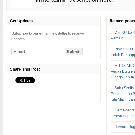
Get Updates
Related posts
Dari G7 ke 
Subscribe to our e-mail newsletter to receive
Pemain
updates.
Play’n GO D
Lebih Bertang
MITOS-MIT
Share This Post
Vegas Dulunya
Hingga Tahun
Suku Scotts
Percontohan S
juta Masih dal
Cerita-cerit
Terasa Sepert
Howard Hugh