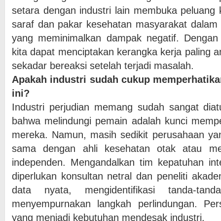
setara dengan industri lain membuka peluang 
saraf dan pakar kesehatan masyarakat dalam
yang meminimalkan dampak negatif. Dengan k
kita dapat menciptakan kerangka kerja paling 
sekadar bereaksi setelah terjadi masalah.
Apakah industri sudah cukup memperhatika
ini?
Industri perjudian memang sudah sangat diat
bahwa melindungi pemain adalah kunci memper
mereka. Namun, masih sedikit perusahaan yan
sama dengan ahli kesehatan otak atau m
independen. Mengandalkan tim kepatuhan inte
diperlukan konsultan netral dan peneliti akad
data nyata, mengidentifikasi tanda-tan
menyempurnakan langkah perlindungan. Perspe
yang menjadi kebutuhan mendesak industri.