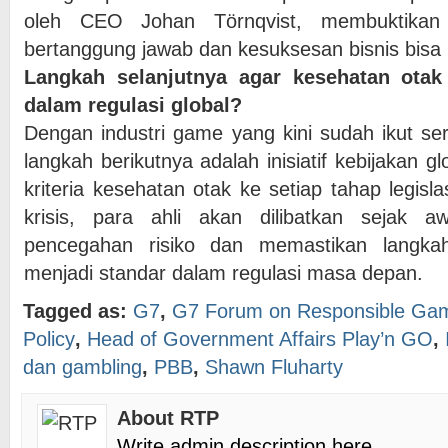
oleh CEO Johan Törnqvist, membuktika
bertanggung jawab dan kesuksesan bisnis bisa b
Langkah selanjutnya agar kesehatan otak
dalam regulasi global?
Dengan industri game yang kini sudah ikut ser
langkah berikutnya adalah inisiatif kebijakan
kriteria kesehatan otak ke setiap tahap legis
krisis, para ahli akan dilibatkan sejak 
pencegahan risiko dan memastikan langkah-
menjadi standar dalam regulasi masa depan.
Tagged as:
G7
,
G7 Forum on Responsible Gam
Policy
,
Head of Government Affairs Play’n GO
,
dan gambling
,
PBB
,
Shawn Fluharty
About RTP
Write admin description here..