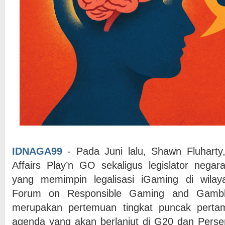
IDNAGA99
- Pada Juni lalu, Shawn Fluhart
Affairs Play’n GO sekaligus legislator negar
yang memimpin legalisasi iGaming di wila
Forum on Responsible Gaming and Gambli
merupakan pertemuan tingkat puncak pertam
agenda yang akan berlanjut di G20 dan Perse