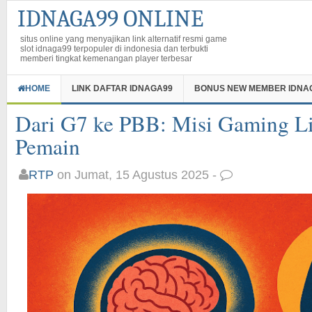
IDNAGA99 ONLINE
situs online yang menyajikan link alternatif resmi game
slot idnaga99 terpopuler di indonesia dan terbukti
memberi tingkat kemenangan player terbesar
HOME
LINK DAFTAR IDNAGA99
BONUS NEW MEMBER IDNA
Dari G7 ke PBB: Misi Gaming L
Pemain
RTP
on Jumat, 15 Agustus 2025 -