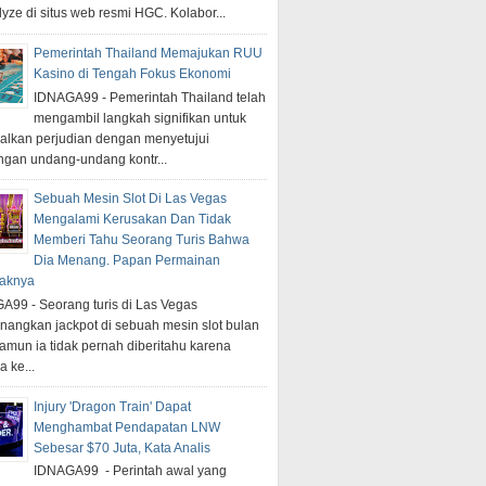
ze di situs web resmi HGC. Kolabor...
Pemerintah Thailand Memajukan RUU
Kasino di Tengah Fokus Ekonomi
IDNAGA99 - Pemerintah Thailand telah
mengambil langkah signifikan untuk
alkan perjudian dengan menyetujui
ngan undang-undang kontr...
Sebuah Mesin Slot Di Las Vegas
Mengalami Kerusakan Dan Tidak
Memberi Tahu Seorang Turis Bahwa
Dia Menang. Papan Permainan
aknya
A99 - Seorang turis di Las Vegas
angkan jackpot di sebuah mesin slot bulan
namun ia tidak pernah diberitahu karena
 ke...
Injury 'Dragon Train' Dapat
Menghambat Pendapatan LNW
Sebesar $70 Juta, Kata Analis
IDNAGA99 - Perintah awal yang