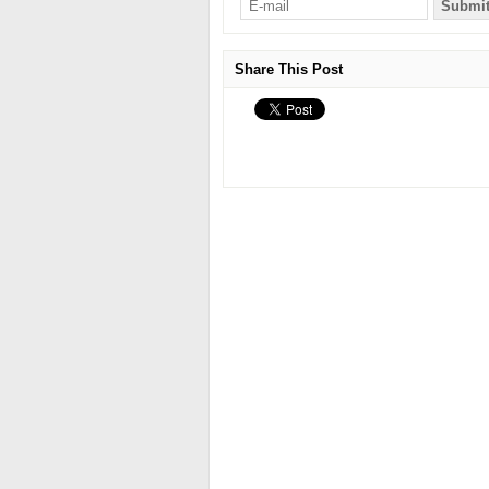
Share This Post