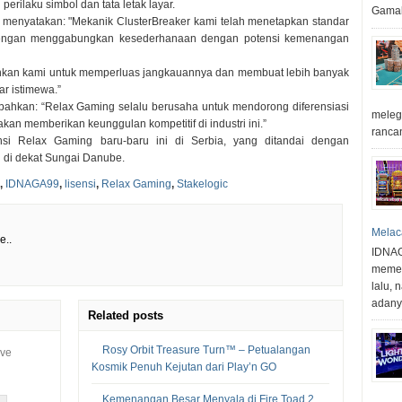
erilaku simbol dan tata letak layar.
Gamaly
 menyatakan: "Mekanik ClusterBreaker kami telah menetapkan standar
 dengan menggabungkan kesederhanaan dengan potensi kemenangan
kan kami untuk memperluas jangkauannya dan membuat lebih banyak
r istimewa.”
ahkan: “Relax Gaming selalu berusaha untuk mendorong diferensiasi
meleg
akan memberikan keunggulan kompetitif di industri ini.”
ranca
ansi Relax Gaming baru-baru ini di Serbia, yang ditandai dengan
 di dekat Sungai Danube.
,
IDNAGA99
,
lisensi
,
Relax Gaming
,
Stakelogic
Melac
e..
IDNAG
memen
lalu, 
adanya
Related posts
Rosy Orbit Treasure Turn™ – Petualangan
ive
Kosmik Penuh Kejutan dari Play’n GO
Kemenangan Besar Menyala di Fire Toad 2