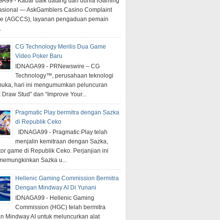
A99 - Kabar baik datang dari dunia iGaming
nasional — AskGamblers Casino Complaint
ce (AGCCS), layanan pengaduan pemain
.
CG Technology Merilis Dua Game
Video Poker Baru
IDNAGA99 - PRNewswire – CG
Technology™, perusahaan teknologi
muka, hari ini mengumumkan peluncuran
 Draw Stud” dan “Improve Your...
Pragmatic Play bermitra dengan Sazka
di Republik Ceko
IDNAGA99 - Pragmatic Play telah
menjalin kemitraan dengan Sazka,
or game di Republik Ceko. Perjanjian ini
memungkinkan Sazka u...
Hellenic Gaming Commission Bermitra
Dengan Mindway AI Di Yunani
IDNAGA99 - Hellenic Gaming
Commission (HGC) telah bermitra
n Mindway AI untuk meluncurkan alat