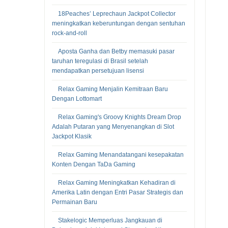
18Peaches’ Leprechaun Jackpot Collector
meningkatkan keberuntungan dengan sentuhan
rock-and-roll
Aposta Ganha dan Betby memasuki pasar
taruhan teregulasi di Brasil setelah
mendapatkan persetujuan lisensi
Relax Gaming Menjalin Kemitraan Baru
Dengan Lottomart
Relax Gaming's Groovy Knights Dream Drop
Adalah Putaran yang Menyenangkan di Slot
Jackpot Klasik
Relax Gaming Menandatangani kesepakatan
Konten Dengan TaDa Gaming
Relax Gaming Meningkatkan Kehadiran di
Amerika Latin dengan Entri Pasar Strategis dan
Permainan Baru
Stakelogic Memperluas Jangkauan di