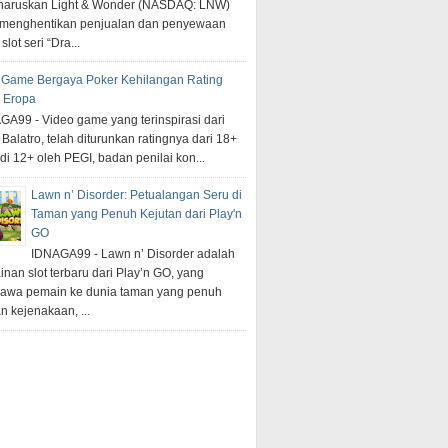
aruskan Light & Wonder (NASDAQ: LNW)
 menghentikan penjualan dan penyewaan
slot seri “Dra...
 Game Bergaya Poker Kehilangan Rating
i Eropa
A99 - Video game yang terinspirasi dari
 Balatro, telah diturunkan ratingnya dari 18+
i 12+ oleh PEGI, badan penilai kon...
Lawn n’ Disorder: Petualangan Seru di
Taman yang Penuh Kejutan dari Play'n
GO
IDNAGA99 - Lawn n’ Disorder adalah
nan slot terbaru dari Play’n GO, yang
wa pemain ke dunia taman yang penuh
 kejenakaan, ...