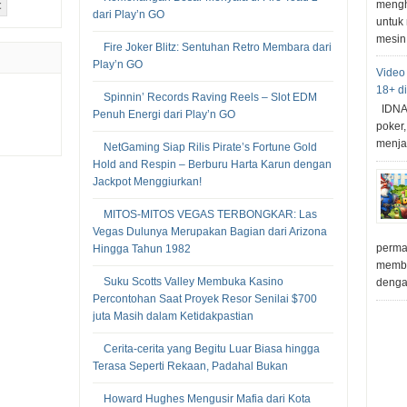
mengh
dari Play’n GO
untuk
mesin 
Fire Joker Blitz: Sentuhan Retro Membara dari
Play’n GO
Video
18+ d
Spinnin’ Records Raving Reels – Slot EDM
IDNAG
Penuh Energi dari Play’n GO
poker,
menjad
NetGaming Siap Rilis Pirate’s Fortune Gold
Hold and Respin – Berburu Harta Karun dengan
Jackpot Menggiurkan!
MITOS-MITOS VEGAS TERBONGKAR: Las
Vegas Dulunya Merupakan Bagian dari Arizona
permai
Hingga Tahun 1982
memba
Suku Scotts Valley Membuka Kasino
dengan
Percontohan Saat Proyek Resor Senilai $700
juta Masih dalam Ketidakpastian
Cerita-cerita yang Begitu Luar Biasa hingga
Terasa Seperti Rekaan, Padahal Bukan
Howard Hughes Mengusir Mafia dari Kota