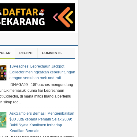
PULAR
RECENT
COMMENTS
18Peaches’ Leprechaun Jackpot
Collector meningkatkan keberuntungan
dengan sentuhan rock-and-roll
IDNAGA99 - 18Peaches mengundang
untuk memasuki dunia liar Leprechaun
t Collector, di mana mitos Irlandia bertemu
 sikap roc...
AskGamblers Berhasil Mengembalikan
$80 Juta kepada Pemain Sejak 2009:
Bukti Nyata Komitmen terhadap
Keadilan Bermain