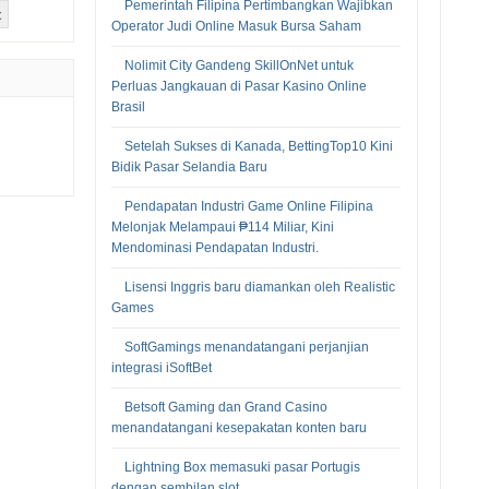
Pemerintah Filipina Pertimbangkan Wajibkan
Operator Judi Online Masuk Bursa Saham
Nolimit City Gandeng SkillOnNet untuk
Perluas Jangkauan di Pasar Kasino Online
Brasil
Setelah Sukses di Kanada, BettingTop10 Kini
Bidik Pasar Selandia Baru
Pendapatan Industri Game Online Filipina
Melonjak Melampaui ₱114 Miliar, Kini
Mendominasi Pendapatan Industri.
Lisensi Inggris baru diamankan oleh Realistic
Games
SoftGamings menandatangani perjanjian
integrasi iSoftBet
Betsoft Gaming dan Grand Casino
menandatangani kesepakatan konten baru
Lightning Box memasuki pasar Portugis
dengan sembilan slot