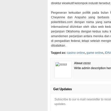
direktur eksekutif kelompok industri tersebut.
Pergeseran kekuatan politik pada bula
Cheyenne dan Arapaho yang berbasis d
pokertribes.com dengan nama yang sama 
internasional diizinkan oleh situs web 
perjanjian Oklahoma dengan kedua suku t
amandemen perjanjian antara mereka dan ne
di pengadilan federal, tetapi setelah mengi
dibatalkan.
Tagged as:
casino online
,
game online
,
IDN
About zzzzz
Write admin description her
Get Updates
Subscribe to our e-mail newsletter to rece
updates.