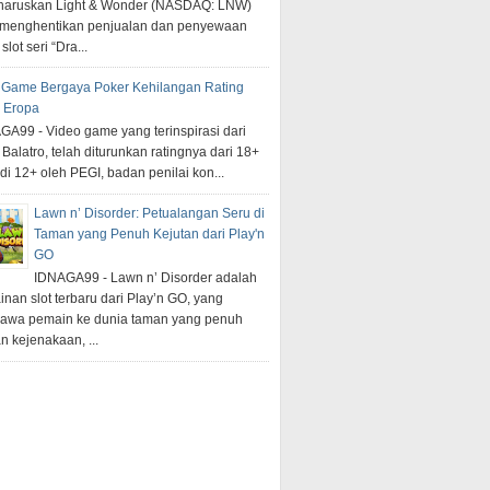
aruskan Light & Wonder (NASDAQ: LNW)
 menghentikan penjualan dan penyewaan
slot seri “Dra...
 Game Bergaya Poker Kehilangan Rating
i Eropa
A99 - Video game yang terinspirasi dari
 Balatro, telah diturunkan ratingnya dari 18+
i 12+ oleh PEGI, badan penilai kon...
Lawn n’ Disorder: Petualangan Seru di
Taman yang Penuh Kejutan dari Play'n
GO
IDNAGA99 - Lawn n’ Disorder adalah
nan slot terbaru dari Play’n GO, yang
wa pemain ke dunia taman yang penuh
 kejenakaan, ...