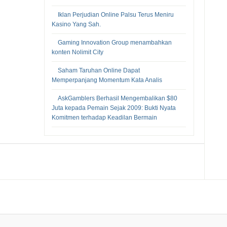
Iklan Perjudian Online Palsu Terus Meniru
Kasino Yang Sah.
Gaming Innovation Group menambahkan
konten Nolimit City
Saham Taruhan Online Dapat
Memperpanjang Momentum Kata Analis
AskGamblers Berhasil Mengembalikan $80
Juta kepada Pemain Sejak 2009: Bukti Nyata
Komitmen terhadap Keadilan Bermain