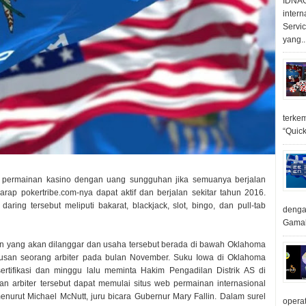
IDNAG
inter
Servi
yang..
terke
“Quick
 permainan kasino dengan uang sungguhan jika semuanya berjalan
rap pokertribe.com-nya dapat aktif dan berjalan sekitar tahun 2016.
ring tersebut meliputi bakarat, blackjack, slot, bingo, dan pull-tab
denga
Gamaly
an yang akan dilanggar dan usaha tersebut berada di bawah Oklahoma
tusan seorang arbiter pada bulan November. Suku Iowa di Oklahoma
sertifikasi dan minggu lalu meminta Hakim Pengadilan Distrik AS di
n arbiter tersebut dapat memulai situs web permainan internasional
enurut Michael McNutt, juru bicara Gubernur Mary Fallin. Dalam surel
operat