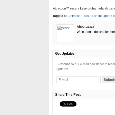
Attraction™ secara keseluruhan adalah pe
Tagged as:
Attraction
,
casino online
,
game o
About zzzzz
Write admin description her
Get Updates
Subscribe to our e-mail newsletter to rece
updates.
Share This Post