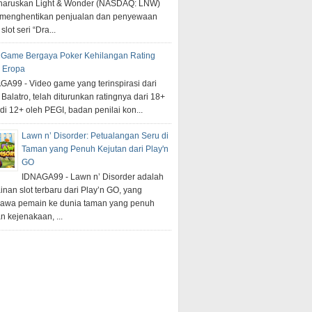
aruskan Light & Wonder (NASDAQ: LNW)
 menghentikan penjualan dan penyewaan
slot seri “Dra...
 Game Bergaya Poker Kehilangan Rating
i Eropa
A99 - Video game yang terinspirasi dari
 Balatro, telah diturunkan ratingnya dari 18+
i 12+ oleh PEGI, badan penilai kon...
Lawn n’ Disorder: Petualangan Seru di
Taman yang Penuh Kejutan dari Play'n
GO
IDNAGA99 - Lawn n’ Disorder adalah
nan slot terbaru dari Play’n GO, yang
wa pemain ke dunia taman yang penuh
 kejenakaan, ...