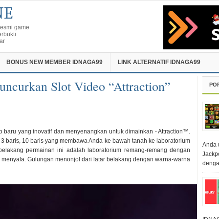
NE
f resmi game
erbukti
ar
BONUS NEW MEMBER IDNAGA99
LINK ALTERNATIF IDNAGA99
uncurkan Slot Video “Attraction”
PO
o baru yang inovatif dan menyenangkan untuk dimainkan - Attraction™.
, 3 baris, 10 baris yang membawa Anda ke bawah tanah ke laboratorium
Anda 
tar belakang permainan ini adalah laboratorium remang-remang dengan
Jackpo
ng menyala. Gulungan menonjol dari latar belakang dengan warna-warna
dengan