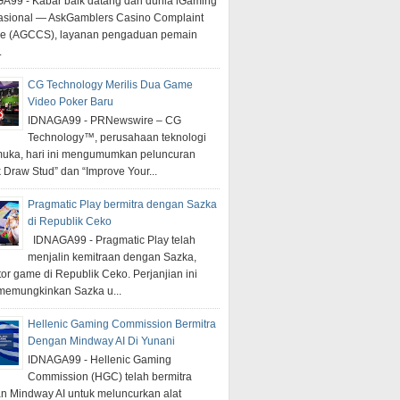
A99 - Kabar baik datang dari dunia iGaming
nasional — AskGamblers Casino Complaint
ce (AGCCS), layanan pengaduan pemain
.
CG Technology Merilis Dua Game
Video Poker Baru
IDNAGA99 - PRNewswire – CG
Technology™, perusahaan teknologi
muka, hari ini mengumumkan peluncuran
 Draw Stud” dan “Improve Your...
Pragmatic Play bermitra dengan Sazka
di Republik Ceko
IDNAGA99 - Pragmatic Play telah
menjalin kemitraan dengan Sazka,
or game di Republik Ceko. Perjanjian ini
memungkinkan Sazka u...
Hellenic Gaming Commission Bermitra
Dengan Mindway AI Di Yunani
IDNAGA99 - Hellenic Gaming
Commission (HGC) telah bermitra
n Mindway AI untuk meluncurkan alat