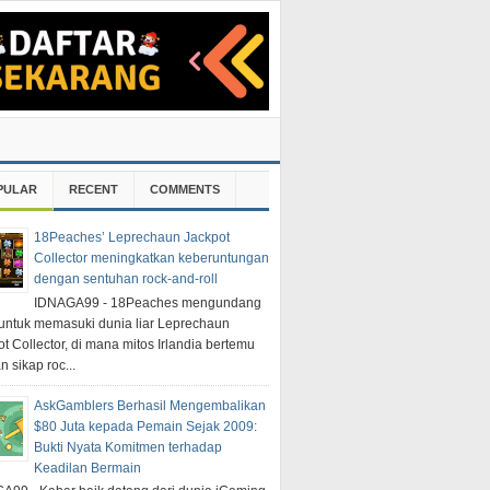
PULAR
RECENT
COMMENTS
18Peaches’ Leprechaun Jackpot
Collector meningkatkan keberuntungan
dengan sentuhan rock-and-roll
IDNAGA99 - 18Peaches mengundang
untuk memasuki dunia liar Leprechaun
t Collector, di mana mitos Irlandia bertemu
 sikap roc...
AskGamblers Berhasil Mengembalikan
$80 Juta kepada Pemain Sejak 2009:
Bukti Nyata Komitmen terhadap
Keadilan Bermain