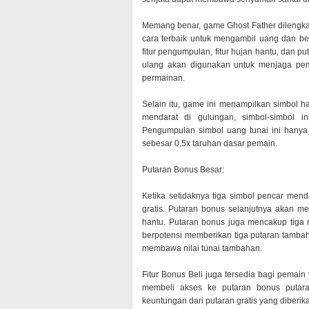
Memang benar, game Ghost Father dilengka
cara terbaik untuk mengambil uang dan be
fitur pengumpulan, fitur hujan hantu, dan 
ulang akan digunakan untuk menjaga pe
permainan.
Selain itu, game ini menampilkan simbol 
mendarat di gulungan, simbol-simbol i
Pengumpulan simbol uang tunai ini hanya 
sebesar 0,5x taruhan dasar pemain.
Putaran Bonus Besar:
Ketika setidaknya tiga simbol pencar men
gratis. Putaran bonus selanjutnya akan 
hantu. Putaran bonus juga mencakup tiga
berpotensi memberikan tiga putaran tamb
membawa nilai tunai tambahan.
Fitur Bonus Beli juga tersedia bagi pemain
membeli akses ke putaran bonus putar
keuntungan dari putaran gratis yang diberik