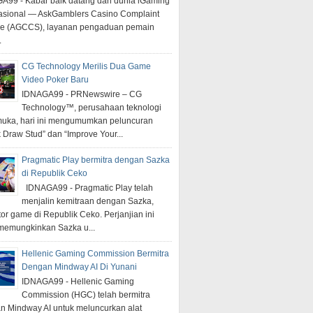
A99 - Kabar baik datang dari dunia iGaming
nasional — AskGamblers Casino Complaint
ce (AGCCS), layanan pengaduan pemain
.
CG Technology Merilis Dua Game
Video Poker Baru
IDNAGA99 - PRNewswire – CG
Technology™, perusahaan teknologi
muka, hari ini mengumumkan peluncuran
 Draw Stud” dan “Improve Your...
Pragmatic Play bermitra dengan Sazka
di Republik Ceko
IDNAGA99 - Pragmatic Play telah
menjalin kemitraan dengan Sazka,
or game di Republik Ceko. Perjanjian ini
memungkinkan Sazka u...
Hellenic Gaming Commission Bermitra
Dengan Mindway AI Di Yunani
IDNAGA99 - Hellenic Gaming
Commission (HGC) telah bermitra
n Mindway AI untuk meluncurkan alat