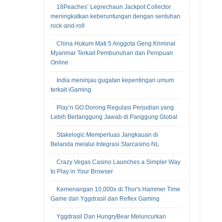
18Peaches’ Leprechaun Jackpot Collector
meningkatkan keberuntungan dengan sentuhan
rock-and-roll
China Hukum Mati 5 Anggota Geng Kriminal
Myanmar Terkait Pembunuhan dan Penipuan
Online
India meninjau gugatan kepentingan umum
terkait iGaming
Play’n GO Dorong Regulasi Perjudian yang
Lebih Bertanggung Jawab di Panggung Global
Stakelogic Memperluas Jangkauan di
Belanda melalui Integrasi Starcasino NL
Crazy Vegas Casino Launches a Simpler Way
to Play in Your Browser
Kemenangan 10,000x di Thor's Hammer Time
Game dari Yggdrasil dan Reflex Gaming
Yggdrasil Dan HungryBear Meluncurkan