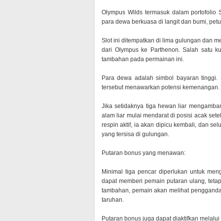
Olympus Wilds termasuk dalam portofolio S
para dewa berkuasa di langit dan bumi, pe
Slot ini ditempatkan di lima gulungan dan me
dari Olympus ke Parthenon. Salah satu 
tambahan pada permainan ini.
Para dewa adalah simbol bayaran tinggi. S
tersebut menawarkan potensi kemenangan.
Jika setidaknya tiga hewan liar mengamban
alam liar mulai mendarat di posisi acak set
respin aktif, ia akan dipicu kembali, dan se
yang tersisa di gulungan.
Putaran bonus yang menawan:
Minimal tiga pencar diperlukan untuk meng
dapat memberi pemain putaran ulang, tetap
tambahan, pemain akan melihat pengganda 
taruhan.
Putaran bonus juga dapat diaktifkan melalui t