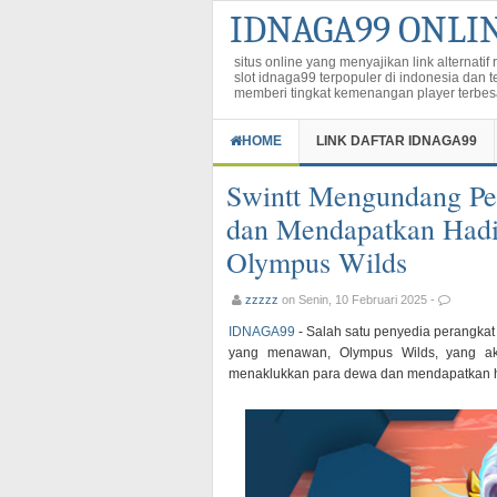
IDNAGA99 ONLI
situs online yang menyajikan link alternati
slot idnaga99 terpopuler di indonesia dan t
memberi tingkat kemenangan player terbes
HOME
LINK DAFTAR IDNAGA99
Swintt Mengundang P
dan Mendapatkan Hadiah
Olympus Wilds
zzzzz
on Senin, 10 Februari 2025 -
IDNAGA99
- Salah satu penyedia perangkat l
yang menawan, Olympus Wilds, yang 
menaklukkan para dewa dan mendapatkan h