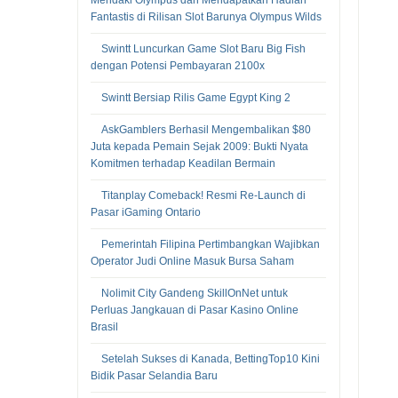
Mendaki Olympus dan Mendapatkan Hadiah
Fantastis di Rilisan Slot Barunya Olympus Wilds
Swintt Luncurkan Game Slot Baru Big Fish
dengan Potensi Pembayaran 2100x
Swintt Bersiap Rilis Game Egypt King 2
AskGamblers Berhasil Mengembalikan $80
Juta kepada Pemain Sejak 2009: Bukti Nyata
Komitmen terhadap Keadilan Bermain
Titanplay Comeback! Resmi Re-Launch di
Pasar iGaming Ontario
Pemerintah Filipina Pertimbangkan Wajibkan
Operator Judi Online Masuk Bursa Saham
Nolimit City Gandeng SkillOnNet untuk
Perluas Jangkauan di Pasar Kasino Online
Brasil
Setelah Sukses di Kanada, BettingTop10 Kini
Bidik Pasar Selandia Baru