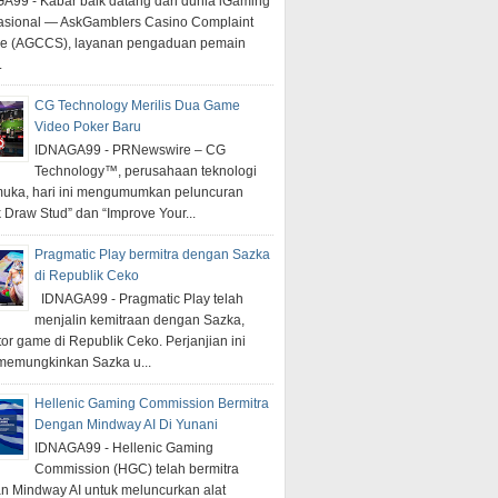
A99 - Kabar baik datang dari dunia iGaming
nasional — AskGamblers Casino Complaint
ce (AGCCS), layanan pengaduan pemain
.
CG Technology Merilis Dua Game
Video Poker Baru
IDNAGA99 - PRNewswire – CG
Technology™, perusahaan teknologi
muka, hari ini mengumumkan peluncuran
 Draw Stud” dan “Improve Your...
Pragmatic Play bermitra dengan Sazka
di Republik Ceko
IDNAGA99 - Pragmatic Play telah
menjalin kemitraan dengan Sazka,
or game di Republik Ceko. Perjanjian ini
memungkinkan Sazka u...
Hellenic Gaming Commission Bermitra
Dengan Mindway AI Di Yunani
IDNAGA99 - Hellenic Gaming
Commission (HGC) telah bermitra
n Mindway AI untuk meluncurkan alat