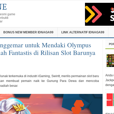
NE
f resmi game
erbukti
ar
BONUS NEW MEMBER IDNAGA99
LINK ALTERNATIF IDNAGA99
enggemar untuk Mendaki Olympus
PO
 Fantastis di Rilisan Slot Barunya
Anda 
unak terkemuka di industri iGaming, Swintt, merilis permainan slot baru
Jackpo
akan membuat pemain naik ke Gunung Para Dewa dan mencoba
dengan
adiah besar.