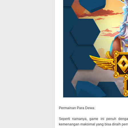
Permainan Para Dewa:
Seperti namanya, game ini penuh denga
kemenangan maksimal yang bisa diraih pema