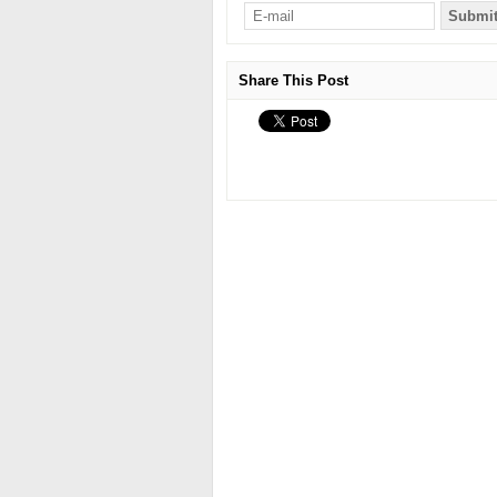
Share This Post