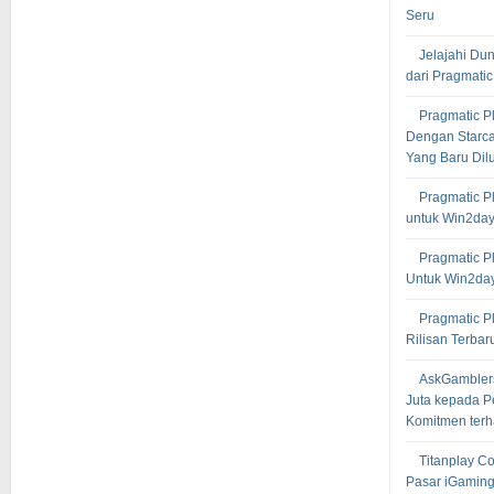
Seru
Jelajahi Du
dari Pragmatic
Pragmatic P
Dengan Starca
Yang Baru Dil
Pragmatic P
untuk Win2day 
Pragmatic P
Untuk Win2day
Pragmatic P
Rilisan Terba
AskGambler
Juta kepada P
Komitmen terh
Titanplay C
Pasar iGaming