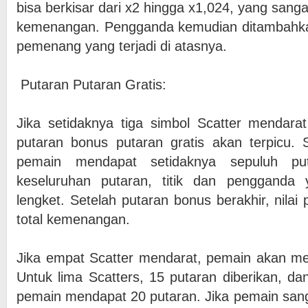
bisa berkisar dari x2 hingga x1,024, yang sang
kemenangan. Pengganda kemudian ditambahk
pemenang yang terjadi di atasnya.
Putaran Putaran Gratis:
Jika setidaknya tiga simbol Scatter mendara
putaran bonus putaran gratis akan terpicu. S
pemain mendapat setidaknya sepuluh put
keseluruhan putaran, titik dan pengganda 
lengket. Setelah putaran bonus berakhir, nilai
total kemenangan.
Jika empat Scatter mendarat, pemain akan me
Untuk lima Scatters, 15 putaran diberikan, da
pemain mendapat 20 putaran. Jika pemain sang