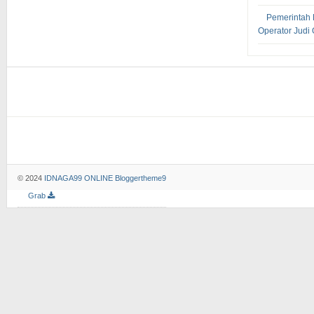
Pemerintah 
Operator Judi
© 2024
IDNAGA99 ONLINE
Bloggertheme9
Grab