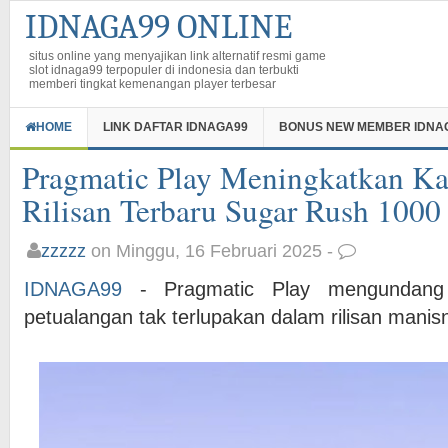
IDNAGA99 ONLINE
situs online yang menyajikan link alternatif resmi game
slot idnaga99 terpopuler di indonesia dan terbukti
memberi tingkat kemenangan player terbesar
HOME
LINK DAFTAR IDNAGA99
BONUS NEW MEMBER IDNA
Pragmatic Play Meningkatkan Ka
Rilisan Terbaru Sugar Rush 1000
zzzzz
on Minggu, 16 Februari 2025 -
IDNAGA99
- Pragmatic Play mengundang
petualangan tak terlupakan dalam rilisan mani