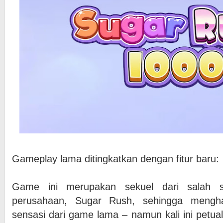
Gameplay lama ditingkatkan dengan fitur baru:
Game ini merupakan sekuel dari salah sat
perusahaan, Sugar Rush, sehingga mengh
sensasi dari game lama – namun kali ini petua