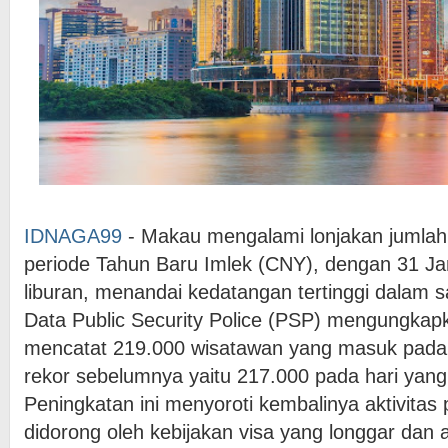
IDNAGA99
- Makau mengalami lonjakan jumla
periode Tahun Baru Imlek (CNY), dengan 31 Janu
liburan, menandai kedatangan tertinggi dalam s
Data Public Security Police (PSP) mengungka
mencatat 219.000 wisatawan yang masuk pada 
rekor sebelumnya yaitu 217.000 pada hari yang
Peningkatan ini menyoroti kembalinya aktivitas 
didorong oleh kebijakan visa yang longgar dan a