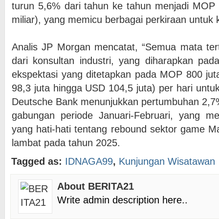
turun 5,6% dari tahun ke tahun menjadi MOP 
miliar), yang memicu berbagai perkiraan untuk k
Analis JP Morgan mencatat, “Semua mata ter
dari konsultan industri, yang diharapkan pad
ekspektasi yang ditetapkan pada MOP 800 jut
98,3 juta hingga USD 104,5 juta) per hari untuk
Deutsche Bank menunjukkan pertumbuhan 2,7%
gabungan periode Januari-Februari, yang m
yang hati-hati tentang rebound sektor game M
lambat pada tahun 2025.
Tagged as:
IDNAGA99
,
Kunjungan Wisatawan
About BERITA21
Write admin description here..