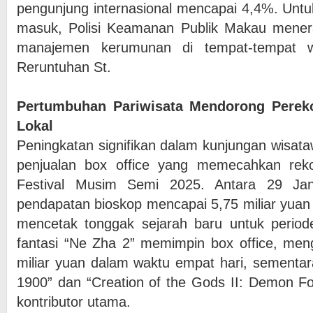
pengunjung internasional mencapai 4,4%. Unt
masuk, Polisi Keamanan Publik Makau mener
manajemen kerumunan di tempat-tempat wi
Reruntuhan St.
Pertumbuhan Pariwisata Mendorong Perek
Lokal
Peningkatan signifikan dalam kunjungan wisat
penjualan box office yang memecahkan rek
Festival Musim Semi 2025. Antara 29 Jan
pendapatan bioskop mencapai 5,75 miliar yuan 
mencetak tonggak sejarah baru untuk periode
fantasi “Ne Zha 2” memimpin box office, mengh
miliar yuan dalam waktu empat hari, sementar
1900” dan “Creation of the Gods II: Demon F
kontributor utama.