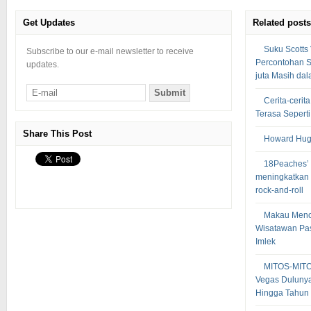
Get Updates
Related posts
Suku Scotts
Subscribe to our e-mail newsletter to receive
Percontohan S
updates.
juta Masih dal
Cerita-cerit
Terasa Sepert
Share This Post
Howard Hugh
18Peaches’ 
meningkatkan
rock-and-roll
Makau Menc
Wisatawan Pa
Imlek
MITOS-MIT
Vegas Dulunya
Hingga Tahun