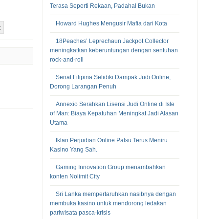
Terasa Seperti Rekaan, Padahal Bukan
Howard Hughes Mengusir Mafia dari Kota
18Peaches’ Leprechaun Jackpot Collector
meningkatkan keberuntungan dengan sentuhan
rock-and-roll
Senat Filipina Selidiki Dampak Judi Online,
Dorong Larangan Penuh
Annexio Serahkan Lisensi Judi Online di Isle
of Man: Biaya Kepatuhan Meningkat Jadi Alasan
Utama
Iklan Perjudian Online Palsu Terus Meniru
Kasino Yang Sah.
Gaming Innovation Group menambahkan
konten Nolimit City
Sri Lanka mempertaruhkan nasibnya dengan
membuka kasino untuk mendorong ledakan
pariwisata pasca-krisis