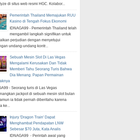
ze di situs web resmi HGC. Kolabor...
Pemerintah Thailand Memajukan RUU
Kasino di Tengah Fokus Ekonomi
IDNAGA99 - Pemerintah Thailand telah
mengambil langkah signifikan untuk
alkan perjudian dengan menyetujui
ngan undang-undang kontr...
Sebuah Mesin Slot Di Las Vegas
Mengalami Kerusakan Dan Tidak
Memberi Tahu Seorang Turis Bahwa
Dia Menang. Papan Permainan
aknya
A99 - Seorang turis di Las Vegas
angkan jackpot di sebuah mesin slot bulan
namun ia tidak pernah diberitahu karena
 ke...
Injury 'Dragon Train' Dapat
Menghambat Pendapatan LNW
Sebesar $70 Juta, Kata Analis
IDNAGA99 - Perintah awal yang