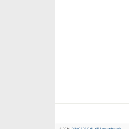
© 2024
IDNAGA99 ONLINE
Bloggertheme9