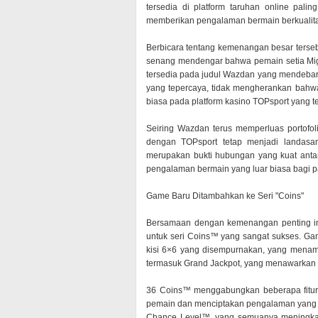
tersedia di platform taruhan online palin
memberikan pengalaman bermain berkualitas
Berbicara tentang kemenangan besar terseb
senang mendengar bahwa pemain setia Might
tersedia pada judul Wazdan yang mendebark
yang tepercaya, tidak mengherankan bah
biasa pada platform kasino TOPsport yang te
Seiring Wazdan terus memperluas portofol
dengan TOPsport tetap menjadi landasa
merupakan bukti hubungan yang kuat ant
pengalaman bermain yang luar biasa bagi 
Game Baru Ditambahkan ke Seri "Coins"
Bersamaan dengan kemenangan penting i
untuk seri Coins™ yang sangat sukses. Gam
kisi 6×6 yang disempurnakan, yang menamp
termasuk Grand Jackpot, yang menawarkan
36 Coins™ menggabungkan beberapa fitur 
pemain dan menciptakan pengalaman yang luar 
Chance Level™, yang semuanya meningkatk