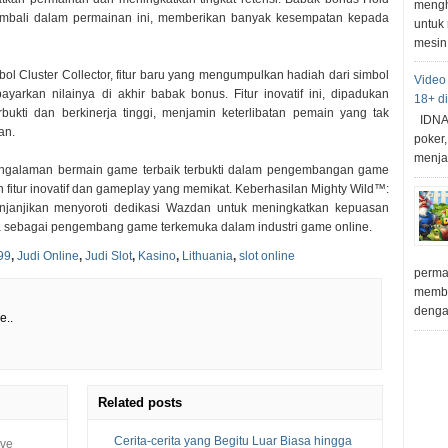
mengh
embali dalam permainan ini, memberikan banyak kesempatan kepada
untuk
mesin 
l Cluster Collector, fitur baru yang mengumpulkan hadiah dari simbol
Video
rkan nilainya di akhir babak bonus. Fitur inovatif ini, dipadukan
18+ d
ukti dan berkinerja tinggi, menjamin keterlibatan pemain yang tak
IDNAG
an.
poker,
menjad
ngalaman bermain game terbaik terbukti dalam pengembangan game
fitur inovatif dan gameplay yang memikat. Keberhasilan Mighty Wild™:
janjikan menyoroti dedikasi Wazdan untuk meningkatkan kepuasan
 sebagai pengembang game terkemuka dalam industri game online.
99
,
Judi Online
,
Judi Slot
,
Kasino
,
Lithuania
,
slot online
permai
memba
dengan
e..
Related posts
Cerita-cerita yang Begitu Luar Biasa hingga
ive