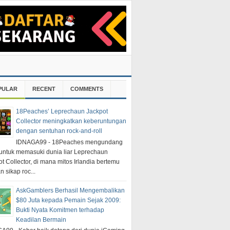
PULAR
RECENT
COMMENTS
18Peaches’ Leprechaun Jackpot
Collector meningkatkan keberuntungan
dengan sentuhan rock-and-roll
IDNAGA99 - 18Peaches mengundang
untuk memasuki dunia liar Leprechaun
t Collector, di mana mitos Irlandia bertemu
 sikap roc...
AskGamblers Berhasil Mengembalikan
$80 Juta kepada Pemain Sejak 2009:
Bukti Nyata Komitmen terhadap
Keadilan Bermain