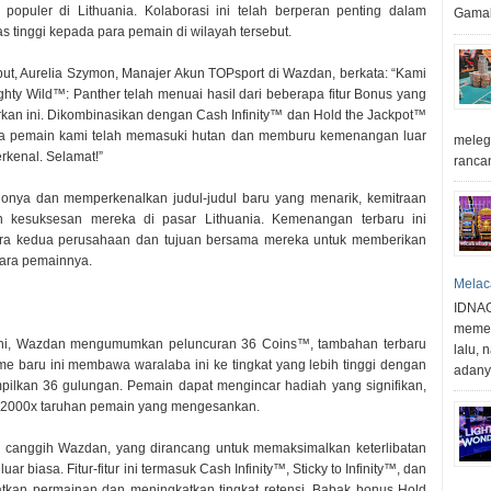
g populer di Lithuania. Kolaborasi ini telah berperan penting dalam
Gamaly
 tinggi kepada para pemain di wilayah tersebut.
ut, Aurelia Szymon, Manajer Akun TOPsport di Wazdan, berkata: “Kami
y Wild™: Panther telah menuai hasil dari beberapa fitur Bonus yang
an ini. Dikombinasikan dengan Cash Infinity™ dan Hold the Jackpot™
wa pemain kami telah memasuki hutan dan memburu kemenangan luar
meleg
rkenal. Selamat!”
ranca
ionya dan memperkenalkan judul-judul baru yang menarik, kemitraan
n kesuksesan mereka di pasar Lithuania. Kemenangan terbaru ini
ara kedua perusahaan dan tujuan bersama mereka untuk memberikan
para pemainnya.
Melac
IDNAG
memen
ni, Wazdan mengumumkan peluncuran 36 Coins™, tambahan terbaru
lalu, 
e baru ini membawa waralaba ini ke tingkat yang lebih tinggi dengan
adanya
ilkan 36 gulungan. Pemain dapat mengincar hadiah yang signifikan,
 2000x taruhan pemain yang mengesankan.
canggih Wazdan, yang dirancang untuk memaksimalkan keterlibatan
biasa. Fitur-fitur ini termasuk Cash Infinity™, Sticky to Infinity™, dan
an permainan dan meningkatkan tingkat retensi. Babak bonus Hold