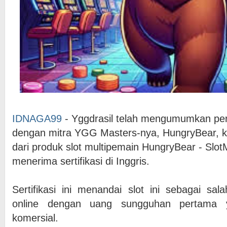
IDNAGA99
- Yggdrasil telah mengumumkan p
dengan mitra YGG Masters-nya, HungryBear, k
dari produk slot multipemain HungryBear - SlotM
menerima sertifikasi di Inggris.
Sertifikasi ini menandai slot ini sebagai sal
online dengan uang sungguhan pertama y
komersial.