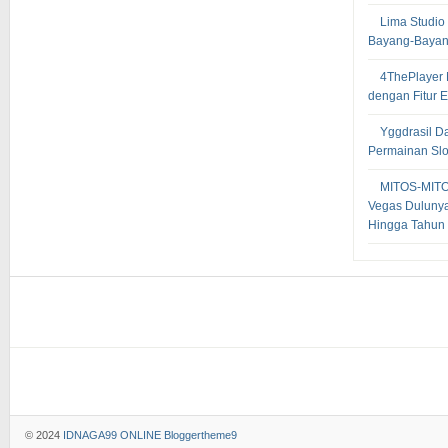
Lima Studi
Bayang-Bayan
4ThePlayer 
dengan Fitur 
Yggdrasil D
Permainan Slo
MITOS-MIT
Vegas Dulunya
Hingga Tahun
© 2024
IDNAGA99 ONLINE
Bloggertheme9