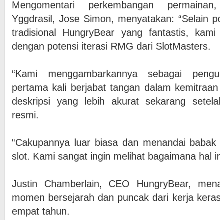
Mengomentari perkembangan permainan,
Yggdrasil, Jose Simon, menyatakan: “Selain po
tradisional HungryBear yang fantastis, kami
dengan potensi iterasi RMG dari SlotMasters.
“Kami menggambarkannya sebagai pengu
pertama kali berjabat tangan dalam kemitraan 
deskripsi yang lebih akurat sekarang setela
resmi.
“Cakupannya luar biasa dan menandai babak
slot. Kami sangat ingin melihat bagaimana hal 
Justin Chamberlain, CEO HungryBear, mena
momen bersejarah dan puncak dari kerja kera
empat tahun.