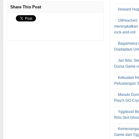
Share This Post
Howard Hugh
18Peaches’ 
meningkatkan
rock-and-roll
Bagaimana R
Diadaptasi Un
Jari Iblis: 
Dunia Game o
Kekuatan He
Petualangan S
Masuki Duni
Play'n GO Crys
Yggdrasil B
Rilis Slot Ghos
Kemenangan
Game dari Ygg