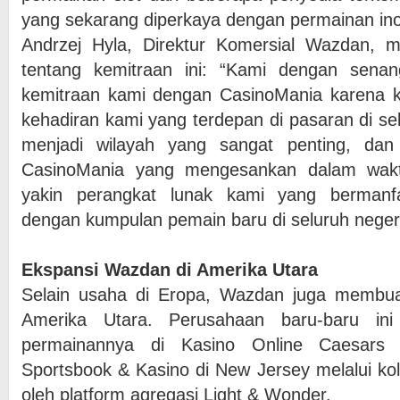
yang sekarang diperkaya dengan permainan ino
Andrzej Hyla, Direktur Komersial Wazdan, 
tentang kemitraan ini: “Kami dengan sen
kemitraan kami dengan CasinoMania karena
kehadiran kami yang terdepan di pasaran di selu
menjadi wilayah yang sangat penting, da
CasinoMania yang mengesankan dalam wakt
yakin perangkat lunak kami yang bermanf
dengan kumpulan pemain baru di seluruh negeri
Ekspansi Wazdan di Amerika Utara
Selain usaha di Eropa, Wazdan juga membuat 
Amerika Utara. Perusahaan baru-baru ini
permainannya di Kasino Online Caesars
Sportsbook & Kasino di New Jersey melalui kolab
oleh platform agregasi Light & Wonder.