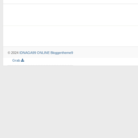
© 2024
IDNAGA99 ONLINE
Bloggertheme9
Grab