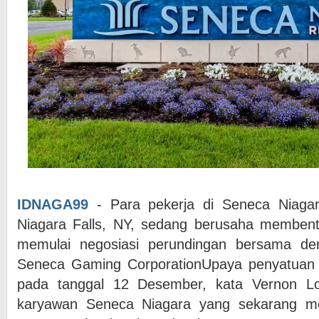
IDNAGA99
- Para pekerja di Seneca Niaga
Niagara Falls, NY, sedang berusaha membentu
memulai negosiasi perundingan bersama de
Seneca Gaming CorporationUpaya penyatuan se
pada tanggal 12 Desember, kata Vernon L
karyawan Seneca Niagara yang sekarang 