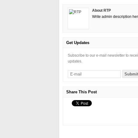
About RTP
Write admin description her
Get Updates
Subscribe to our e-mail newsletter to rece
updates.
Share This Post