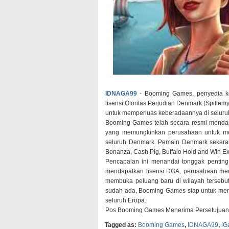
IDNAGA99
- Booming Games, penyedia k
lisensi Otoritas Perjudian Denmark (Spill
untuk memperluas keberadaannya di seluru
Booming Games telah secara resmi mendapa
yang memungkinkan perusahaan untuk mema
seluruh Denmark. Pemain Denmark sekaran
Bonanza, Cash Pig, Buffalo Hold and Win Ex
Pencapaian ini menandai tonggak pentin
mendapatkan lisensi DGA, perusahaan mem
membuka peluang baru di wilayah tersebut.
sudah ada, Booming Games siap untuk mem
seluruh Eropa.
Pos Booming Games Menerima Persetujuan Li
Tagged as:
Booming Games
,
IDNAGA99
,
iG