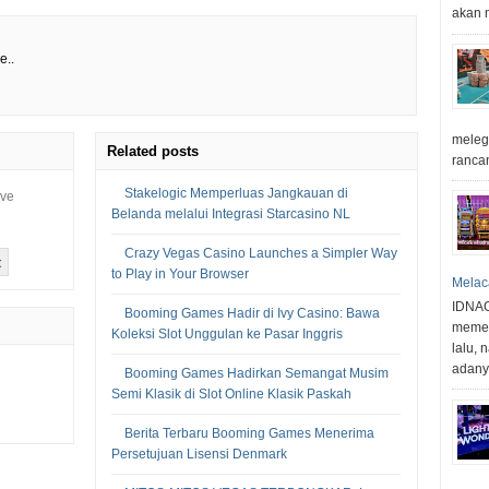
akan 
e..
meleg
Related posts
ranca
Stakelogic Memperluas Jangkauan di
ive
Belanda melalui Integrasi Starcasino NL
Crazy Vegas Casino Launches a Simpler Way
to Play in Your Browser
Melac
IDNAG
Booming Games Hadir di Ivy Casino: Bawa
memen
Koleksi Slot Unggulan ke Pasar Inggris
lalu, 
adanya
Booming Games Hadirkan Semangat Musim
Semi Klasik di Slot Online Klasik Paskah
Berita Terbaru Booming Games Menerima
Persetujuan Lisensi Denmark