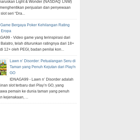
aruskan Light & Wonder (NASDAQ: LNW)
 menghentikan penjualan dan penyewaan
slot seri “Dra...
 Game Bergaya Poker Kehilangan Rating
i Eropa
A99 - Video game yang terinspirasi dari
 Balatro, telah diturunkan ratingnya dari 18+
i 12+ oleh PEGI, badan penilai kon...
Lawn n’ Disorder: Petualangan Seru di
Taman yang Penuh Kejutan dari Play'n
GO
IDNAGA99 - Lawn n’ Disorder adalah
nan slot terbaru dari Play’n GO, yang
wa pemain ke dunia taman yang penuh
 kejenakaan, ...