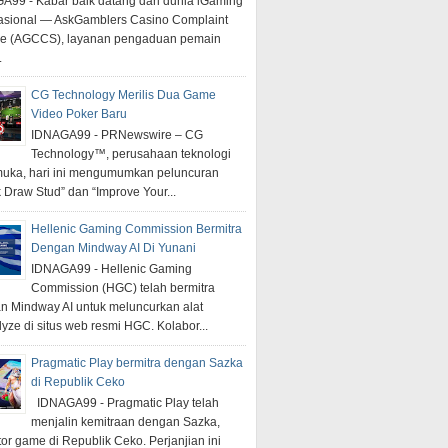
A99 - Kabar baik datang dari dunia iGaming
nasional — AskGamblers Casino Complaint
ce (AGCCS), layanan pengaduan pemain
.
CG Technology Merilis Dua Game
Video Poker Baru
IDNAGA99 - PRNewswire – CG
Technology™, perusahaan teknologi
muka, hari ini mengumumkan peluncuran
 Draw Stud” dan “Improve Your...
Hellenic Gaming Commission Bermitra
Dengan Mindway AI Di Yunani
IDNAGA99 - Hellenic Gaming
Commission (HGC) telah bermitra
n Mindway AI untuk meluncurkan alat
ze di situs web resmi HGC. Kolabor...
Pragmatic Play bermitra dengan Sazka
di Republik Ceko
IDNAGA99 - Pragmatic Play telah
menjalin kemitraan dengan Sazka,
or game di Republik Ceko. Perjanjian ini