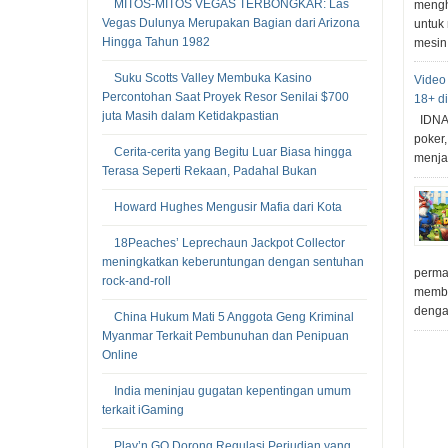
MITOS-MITOS VEGAS TERBONGKAR: Las
mengh
Vegas Dulunya Merupakan Bagian dari Arizona
untuk
Hingga Tahun 1982
mesin 
Suku Scotts Valley Membuka Kasino
Video
Percontohan Saat Proyek Resor Senilai $700
18+ d
juta Masih dalam Ketidakpastian
IDNAG
poker,
Cerita-cerita yang Begitu Luar Biasa hingga
menjad
Terasa Seperti Rekaan, Padahal Bukan
Howard Hughes Mengusir Mafia dari Kota
18Peaches’ Leprechaun Jackpot Collector
meningkatkan keberuntungan dengan sentuhan
permai
rock-and-roll
memba
dengan
China Hukum Mati 5 Anggota Geng Kriminal
Myanmar Terkait Pembunuhan dan Penipuan
Online
India meninjau gugatan kepentingan umum
terkait iGaming
Play’n GO Dorong Regulasi Perjudian yang