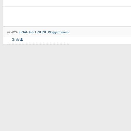
© 2024
IDNAGA99 ONLINE
Bloggertheme9
Grab