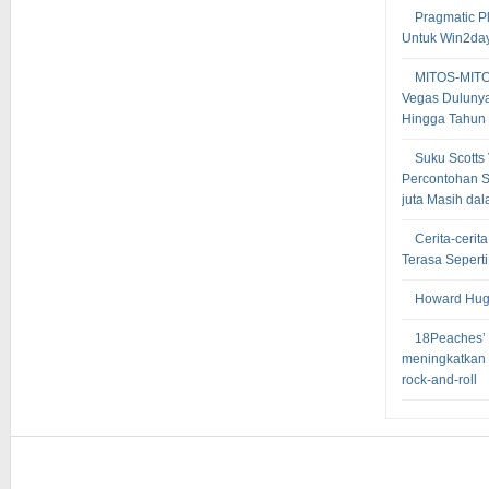
Pragmatic P
Untuk Win2day
MITOS-MIT
Vegas Dulunya
Hingga Tahun
Suku Scotts
Percontohan S
juta Masih dal
Cerita-cerit
Terasa Sepert
Howard Hugh
18Peaches’ 
meningkatkan
rock-and-roll