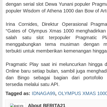
dengan serial slot Dewa Yunani populer Pragmat
populer Wisdom of Athena 1000 dan Bow of Art
Irina Cornides, Direktur Operasional Pragma
“Gates of Olympus Xmas 1000 menghadirkan
salah satu slot terpopuler Pragmatic P
menggabungkan tema musiman dengan me
terbukti untuk memberikan kemenangan hingga
Pragmatic Play saat ini meluncurkan hingga 
Online baru setiap bulan, sambil juga menghad
dan Bingo sebagai bagian dari portofolio 
tersedia melalui satu API.
Tagged as:
IDNAGA99
,
OLYMPUS XMAS 100
About BERITA21