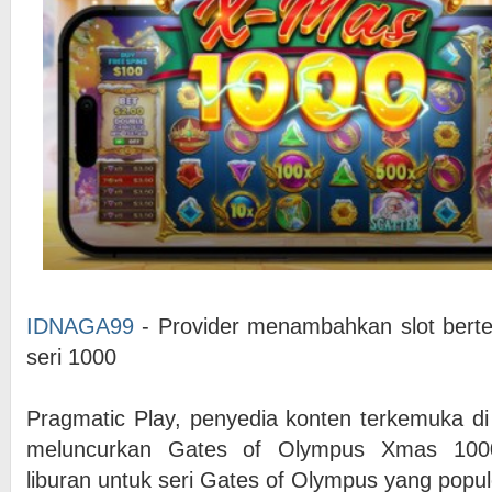
IDNAGA99
- Provider menambahkan slot ber
seri 1000
Pragmatic Play, penyedia konten terkemuka di 
meluncurkan Gates of Olympus Xmas 100
liburan untuk seri Gates of Olympus yang popul