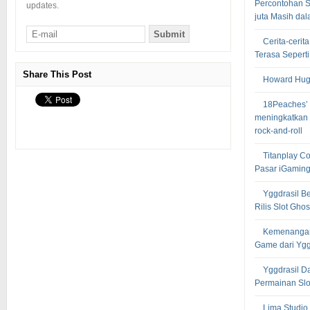
Percontohan S
updates.
juta Masih dal
Cerita-cerit
Terasa Sepert
Share This Post
Howard Hugh
18Peaches’ 
meningkatkan
rock-and-roll
Titanplay C
Pasar iGaming
Yggdrasil B
Rilis Slot Ghos
Kemenangan
Game dari Ygg
Yggdrasil D
Permainan Slo
Lima Studi