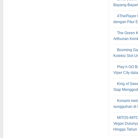
Bayang-Bayan
4ThePlayer 
dengan Fitur 
The Green K
Arthurian Kem
Booming Gam
Koleksi Slot U
Play’n GO B
Viper City dala
King of Swee
Siap Menggod
Konami melu
sungguhan di 
MITOS-MIT
Vegas Dulunya
Hingga Tahun