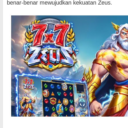
benar-benar mewujudkan kekuatan Zeus.