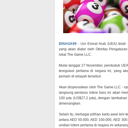
IDNAGA99
- Uni Emirat Arab (UEA) telah
yang akan diatur oleh Otoritas Pengatur
lokal The Game LLC.
Mulai tanggal 27 November, penduduk UEA y
teregulasi pertama di negara ini, yang ak
pemain di wilayah tersebut.
Akan dioperasikan oleh The Game LLC - ope
langsung perdana lotere baru ini akan m
100 juta (US$27,2 juta), dengan tambahan
dimenangkan.
Selain itu, berbagai pilihan kartu awal kini
antara AED 50.000, AED 100.000, AED 300.
undian lotere pertama di negara ini sekarang