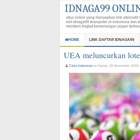
IDNAGA99 ONLI
situs online yang menyajikan link alternati
slot idnaga99 terpopuler di indonesia dan t
memberi tingkat kemenangan player terbes
HOME
LINK DAFTAR IDNAGA99
UEA meluncurkan loter
Cinta Indonesia
on Kamis, 28 November 2024 