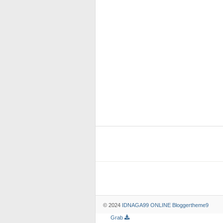
© 2024
IDNAGA99 ONLINE
Bloggertheme9
Grab