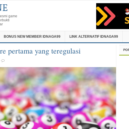
NE
f resmi game
erbukti
ar
BONUS NEW MEMBER IDNAGA99
LINK ALTERNATIF IDNAGA99
e pertama yang teregulasi
PO
-