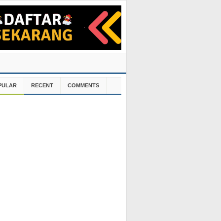
PULAR
RECENT
COMMENTS