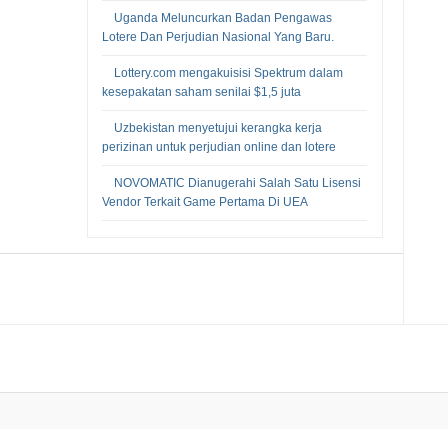
Uganda Meluncurkan Badan Pengawas
Lotere Dan Perjudian Nasional Yang Baru.
Lottery.com mengakuisisi Spektrum dalam
kesepakatan saham senilai $1,5 juta
Uzbekistan menyetujui kerangka kerja
perizinan untuk perjudian online dan lotere
NOVOMATIC Dianugerahi Salah Satu Lisensi
Vendor Terkait Game Pertama Di UEA