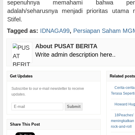
sepenuhnya memahami bahwa peng
adalah/seharusnya menjadi prioritas utama m
Stifel.
Tagged as:
IDNAGA99
,
Persiapan Saham MGM 
About PUSAT BERITA
Write admin description here..
Get Updates
Related posts
Cerita-cerit
Subscribe to our e-mail newsletter to receive
Terasa Sepert
updates.
Howard Hugh
18Peaches’ 
meningkatkan
Share This Post
rock-and-roll