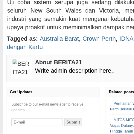
Uji coba sistem serupa juga sedang dilakuk
seluruh New South Wales dan Victoria, me
industri yang semakin kuat mengenai kebutuh
upaya proaktif untuk meminimalkan dampak neg
Tagged as:
Australia Barat
,
Crown Perth
,
IDNA
dengan Kartu
About BERITA21
Write admin description here..
Get Updates
Related posts
Permainan W
Subscribe to our e-mail newsletter to receive
Perth Berlaku
updates.
MITOS-MIT
Vegas Dulunya
Hingga Tahun