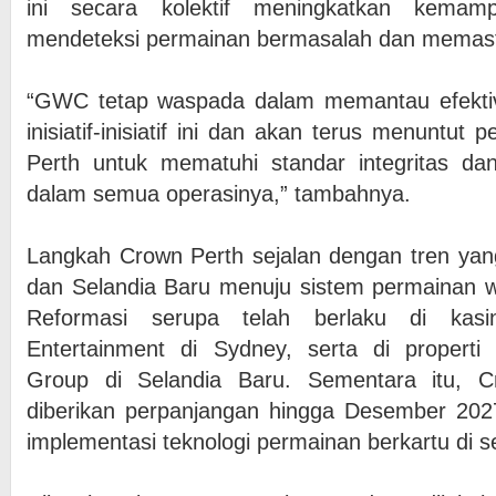
ini secara kolektif meningkatkan kemam
mendeteksi permainan bermasalah dan memast
“GWC tetap waspada dalam memantau efektivit
inisiatif-inisiatif ini dan akan terus menuntut
Perth untuk mematuhi standar integritas dan a
dalam semua operasinya,” tambahnya.
Langkah Crown Perth sejalan dengan tren yang 
dan Selandia Baru menuju sistem permainan wa
Reformasi serupa telah berlaku di ka
Entertainment di Sydney, serta di properti 
Group di Selandia Baru. Sementara itu, C
diberikan perpanjangan hingga Desember 202
implementasi teknologi permainan berkartu di