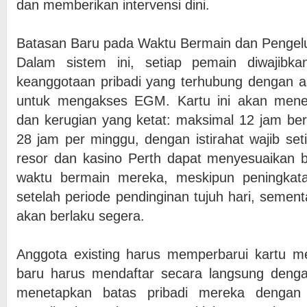
dan memberikan intervensi dini.
Batasan Baru pada Waktu Bermain dan Penge
Dalam sistem ini, setiap pemain diwajibk
keanggotaan pribadi yang terhubung dengan 
untuk mengakses EGM. Kartu ini akan mene
dan kerugian yang ketat: maksimal 12 jam berm
28 jam per minggu, dengan istirahat wajib set
resor dan kasino Perth dapat menyesuaikan b
waktu bermain mereka, meskipun peningkat
setelah periode pendinginan tujuh hari, semen
akan berlaku segera.
Anggota existing harus memperbarui kartu m
baru harus mendaftar secara langsung deng
menetapkan batas pribadi mereka dengan 