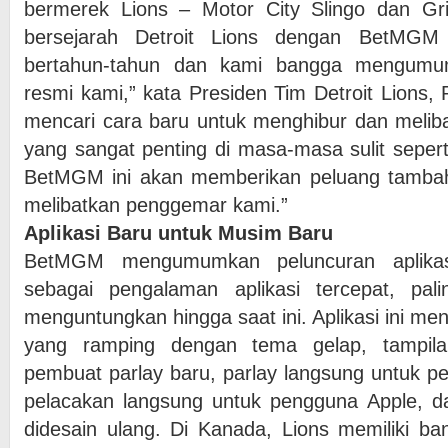
bermerek Lions – Motor City Slingo dan Gr
bersejarah Detroit Lions dengan BetMGM t
bertahun-tahun dan kami bangga mengumum
resmi kami,” kata Presiden Tim Detroit Lions,
mencari cara baru untuk menghibur dan melib
yang sangat penting di masa-masa sulit sepert
BetMGM ini akan memberikan peluang tamba
melibatkan penggemar kami.”
Aplikasi Baru untuk Musim Baru
BetMGM mengumumkan peluncuran aplikas
sebagai pengalaman aplikasi tercepat, palin
menguntungkan hingga saat ini. Aplikasi ini me
yang ramping dengan tema gelap, tampilan
pembuat parlay baru, parlay langsung untuk p
pelacakan langsung untuk pengguna Apple, d
didesain ulang. Di Kanada, Lions memiliki b