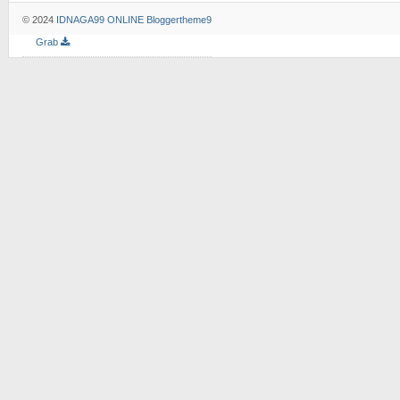
© 2024
IDNAGA99 ONLINE
Bloggertheme9
Grab