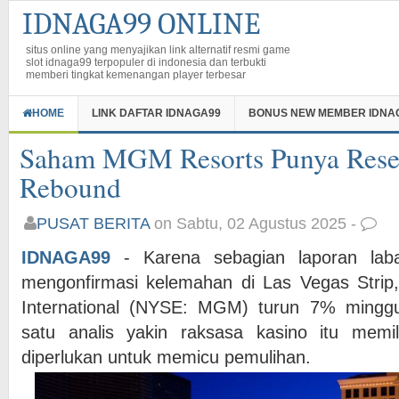
IDNAGA99 ONLINE
situs online yang menyajikan link alternatif resmi game
slot idnaga99 terpopuler di indonesia dan terbukti
memberi tingkat kemenangan player terbesar
HOME
LINK DAFTAR IDNAGA99
BONUS NEW MEMBER IDNA
Saham MGM Resorts Punya Rese
Rebound
PUSAT BERITA
on Sabtu, 02 Agustus 2025 -
IDNAGA99
- Karena sebagian laporan lab
mengonfirmasi kelemahan di Las Vegas Str
International (NYSE: MGM) turun 7% minggu i
satu analis yakin raksasa kasino itu memi
diperlukan untuk memicu pemulihan.