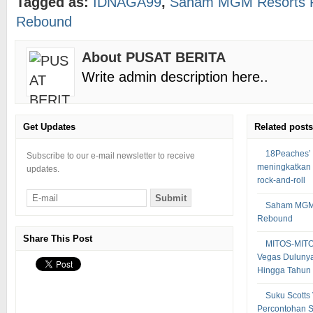
Tagged as:
IDNAGA99
,
Saham MGM Resorts P
Rebound
About PUSAT BERITA
Write admin description here..
Get Updates
Related posts
18Peaches’ 
Subscribe to our e-mail newsletter to receive
meningkatkan
updates.
rock-and-roll
Saham MGM 
Rebound
Share This Post
MITOS-MIT
Vegas Dulunya
Hingga Tahun
Suku Scotts
Percontohan S