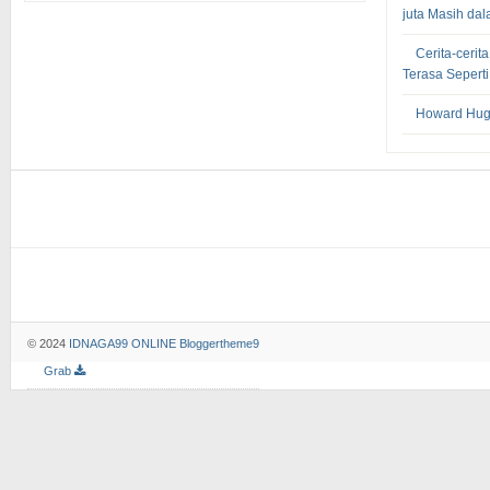
juta Masih dal
Cerita-cerit
Terasa Sepert
Howard Hugh
© 2024
IDNAGA99 ONLINE
Bloggertheme9
Grab