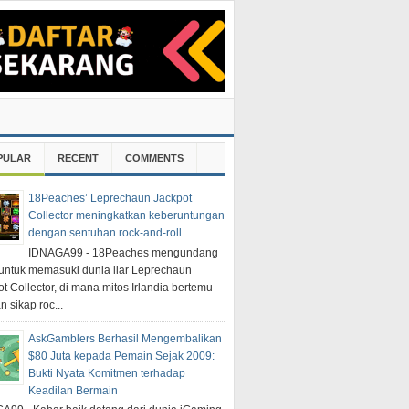
PULAR
RECENT
COMMENTS
18Peaches’ Leprechaun Jackpot
Collector meningkatkan keberuntungan
dengan sentuhan rock-and-roll
IDNAGA99 - 18Peaches mengundang
untuk memasuki dunia liar Leprechaun
t Collector, di mana mitos Irlandia bertemu
 sikap roc...
AskGamblers Berhasil Mengembalikan
$80 Juta kepada Pemain Sejak 2009:
Bukti Nyata Komitmen terhadap
Keadilan Bermain