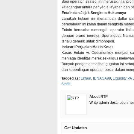
Bagi operator, strategi ini merusak nilai 
ketegangan antara penyedia layanan dan p
Entain dan Jejak Sengketa Hukumnya
Langkah hukum ini menambah daftar pan
perusahaan ini kalah dalam sengketa merek 
Entain berusaha mencegah operator Itali
dengan brand mereka, Sportingbet. Namun,
terlalu generik untuk dimonopoli.
Industri Perjudian Makin Ketat
Kasus Entain vs Oddsmonkey menjadi sal
menjaga identitas merek sekaligus melawan 
Banyak pengamat melihat gugatan ini sebag
dan kepentingan operator besar dalam mengh
Tagged as:
Entain
,
IDNAGA99
,
Liquidity PA 
Stoffel
About RTP
Write admin description her
Get Updates