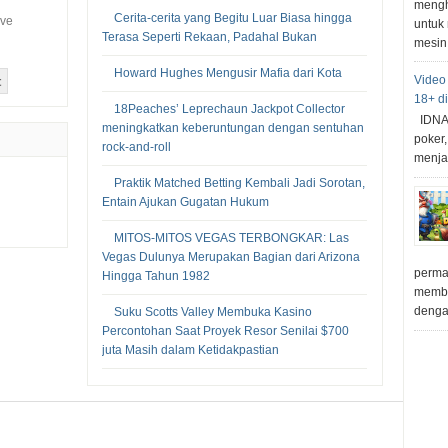
mengh
Cerita-cerita yang Begitu Luar Biasa hingga
ive
untuk
Terasa Seperti Rekaan, Padahal Bukan
mesin 
Howard Hughes Mengusir Mafia dari Kota
Video
18+ d
18Peaches’ Leprechaun Jackpot Collector
IDNAG
meningkatkan keberuntungan dengan sentuhan
poker,
rock-and-roll
menjad
Praktik Matched Betting Kembali Jadi Sorotan,
Entain Ajukan Gugatan Hukum
MITOS-MITOS VEGAS TERBONGKAR: Las
Vegas Dulunya Merupakan Bagian dari Arizona
permai
Hingga Tahun 1982
memba
dengan
Suku Scotts Valley Membuka Kasino
Percontohan Saat Proyek Resor Senilai $700
juta Masih dalam Ketidakpastian