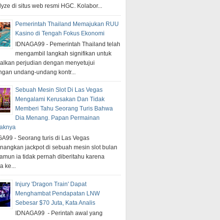
ze di situs web resmi HGC. Kolabor...
Pemerintah Thailand Memajukan RUU
Kasino di Tengah Fokus Ekonomi
IDNAGA99 - Pemerintah Thailand telah
mengambil langkah signifikan untuk
alkan perjudian dengan menyetujui
ngan undang-undang kontr...
Sebuah Mesin Slot Di Las Vegas
Mengalami Kerusakan Dan Tidak
Memberi Tahu Seorang Turis Bahwa
Dia Menang. Papan Permainan
aknya
A99 - Seorang turis di Las Vegas
angkan jackpot di sebuah mesin slot bulan
namun ia tidak pernah diberitahu karena
 ke...
Injury 'Dragon Train' Dapat
Menghambat Pendapatan LNW
Sebesar $70 Juta, Kata Analis
IDNAGA99 - Perintah awal yang