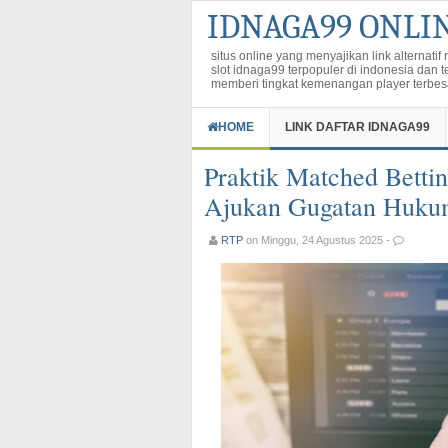
IDNAGA99 ONLI
situs online yang menyajikan link alternati
slot idnaga99 terpopuler di indonesia dan t
memberi tingkat kemenangan player terbes
HOME
LINK DAFTAR IDNAGA99
Praktik Matched Bettin
Ajukan Gugatan Huk
RTP
on Minggu, 24 Agustus 2025 -