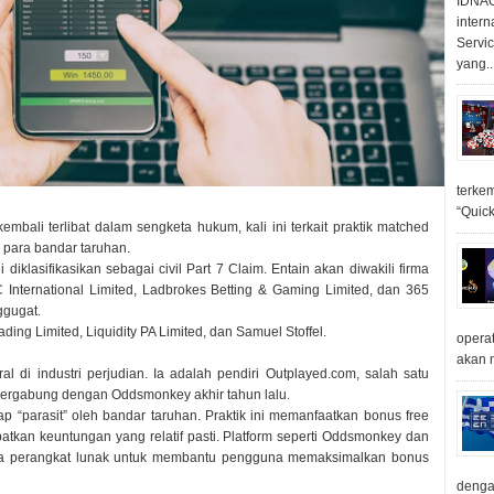
IDNAG
inter
Servi
yang..
terke
“Quick
embali terlibat dalam sengketa hukum, kali ini terkait praktik matched
 para bandar taruhan.
 diklasifikasikan sebagai civil Part 7 Claim. Entain akan diwakili firma
nternational Limited, Ladbrokes Betting & Gaming Limited, dan 365
ggugat.
ading Limited, Liquidity PA Limited, dan Samuel Stoffel.
operat
akan 
al di industri perjudian. Ia adalah pendiri Outplayed.com, salah satu
 bergabung dengan Oddsmonkey akhir tahun lalu.
ap “parasit” oleh bandar taruhan. Praktik ini memanfaatkan bonus free
atkan keuntungan yang relatif pasti. Platform seperti Oddsmonkey dan
ta perangkat lunak untuk membantu pengguna memaksimalkan bonus
denga