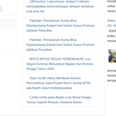
mengh
18Peaches’ Leprechaun Jackpot Collector
untuk
meningkatkan keberuntungan dengan sentuhan
mesin 
rock-and-roll
Video
Pakistan: Penahanan Ducky Bhai
18+ d
Diperpanjang Empat Hari Dalam Kasus Promosi
Aplikasi Perjudian
IDNAG
poker,
Pakistan: Penahanan Ducky Bhai
menjad
Diperpanjang Empat Hari Dalam Kasus Promosi
Aplikasi Perjudian
MITOS-MITOS VEGAS TERBONGKAR: Las
Vegas Dulunya Merupakan Bagian dari Arizona
Hingga Tahun 1982
permai
memba
Suku Scotts Valley Membuka Kasino
dengan
Percontohan Saat Proyek Resor Senilai $700
juta Masih dalam Ketidakpastian
Cerita-cerita yang Begitu Luar Biasa hingga
Terasa Seperti Rekaan, Padahal Bukan