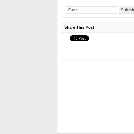
Share This Post