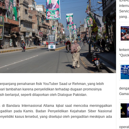
IDNAG
inter
Servi
yang..
terke
“Quick
erpanjang penahanan fisik YouTuber Saad ur Rehman, yang lebih
denga
hari tambahan karena penyelidikan terhadap dugaan promosinya
Gamaly
sih berlanjut, seperti dilaporkan oleh Dialogue Pakistan.
di Bandara Internasional Allama Iqbal saat mencoba meninggalkan
gadilan pada Kamis. Badan Penyelidikan Kejahatan Siber Nasional
elidiki kasus tersebut, yang disetujui oleh pengadilan meskipun ada
operat