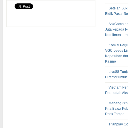
Setelah Suk
Bidik Pasar S
AskGambler
Juta kepada P
Komitmen terh
Komisi Perj
VGC Leeds Lim
Kepatuhan dan
Kasino
Live88 Tunj
Director untu
Vietnam Per
Permudah Akse
Menang 389 
Pria Bawa Pul
Rock Tampa
Titanplay C