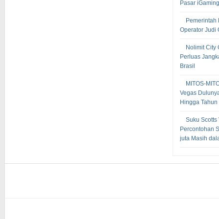
Pasar iGaming
Pemerintah 
Operator Judi
Nolimit Cit
Perluas Jangk
Brasil
MITOS-MIT
Vegas Dulunya
Hingga Tahun
Suku Scotts
Percontohan S
juta Masih dal