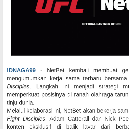
IDNAGA99
- NetBet kembali membuat ge
mengumumkan kerja sama terbaru bersama 
Disciples
. Langkah ini menjadi strategi m
memperkuat posisinya di ranah olahraga taru
tinju dunia.
Melalui kolaborasi ini, NetBet akan bekerja sa
Fight Disciples
, Adam Catterall dan Nick Pee
konten eksklusif di balik layar dari be