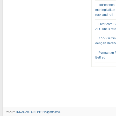
18Peaches’ 
meningkatkan
rock-and-roll
LiveScore B
AFC untuk Mu
7777 Gaming
dengan Betano 
Permainan P
Betfred
© 2024
IDNAGA99 ONLINE
Bloggertheme9