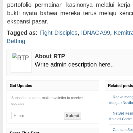
portofolio permainan kasinonya melalui ker
bukti nyata bahwa mereka terus melaju kenc
ekspansi pasar.
Tagged as:
Fight Disciples
,
IDNAGA99
,
Kemitr
Betting
About RTP
Write admin description here..
Get Updates
Related posts
Reevo meng
Subscribe to our e-mail newsletter to receive
dengan Novib
updates.
NetBet Res
Koleksi Game 
Caesars Spo