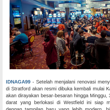
IDNAGA99
- Setelah menjalani renovasi meny
di Stratford akan resmi dibuka kembali mulai K
akan dirayakan besar-besaran hingga Minggu, 
darat yang berlokasi di Westfield ini siap
dengan tampilan baru yang lebih modern, hi