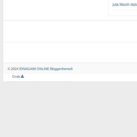
juta Masih dal
© 2024
IDNAGA99 ONLINE
Bloggertheme9
Grab