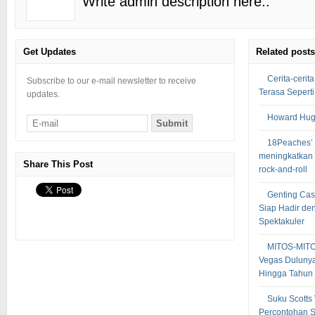
Write admin description here..
Get Updates
Related posts
Cerita-cerit
Subscribe to our e-mail newsletter to receive
Terasa Sepert
updates.
Howard Hugh
18Peaches’ 
meningkatkan
Share This Post
rock-and-roll
Genting Cas
Siap Hadir de
Spektakuler
MITOS-MIT
Vegas Dulunya
Hingga Tahun
Suku Scotts
Percontohan S