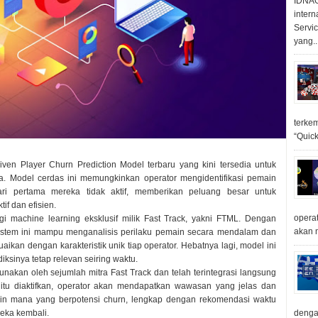
IDNAG
inter
Servi
yang..
terke
“Quick
riven Player Churn Prediction Model terbaru yang kini tersedia untuk
a. Model cerdas ini memungkinkan operator mengidentifikasi pemain
ari pertama mereka tidak aktif, memberikan peluang besar untuk
if dan efisien.
operat
i machine learning eksklusif milik Fast Track, yakni FTML. Dengan
akan 
istem ini mampu menganalisis perilaku pemain secara mendalam dan
ikan dengan karakteristik unik tiap operator. Hebatnya lagi, model ini
diksinya tetap relevan seiring waktu.
gunakan oleh sejumlah mitra Fast Track dan telah terintegrasi langsung
egitu diaktifkan, operator akan mendapatkan wawasan yang jelas dan
main mana yang berpotensi churn, lengkap dengan rekomendasi waktu
reka kembali.
denga