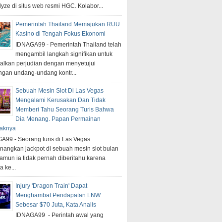
ze di situs web resmi HGC. Kolabor...
Pemerintah Thailand Memajukan RUU
Kasino di Tengah Fokus Ekonomi
IDNAGA99 - Pemerintah Thailand telah
mengambil langkah signifikan untuk
alkan perjudian dengan menyetujui
ngan undang-undang kontr...
Sebuah Mesin Slot Di Las Vegas
Mengalami Kerusakan Dan Tidak
Memberi Tahu Seorang Turis Bahwa
Dia Menang. Papan Permainan
aknya
A99 - Seorang turis di Las Vegas
angkan jackpot di sebuah mesin slot bulan
namun ia tidak pernah diberitahu karena
 ke...
Injury 'Dragon Train' Dapat
Menghambat Pendapatan LNW
Sebesar $70 Juta, Kata Analis
IDNAGA99 - Perintah awal yang