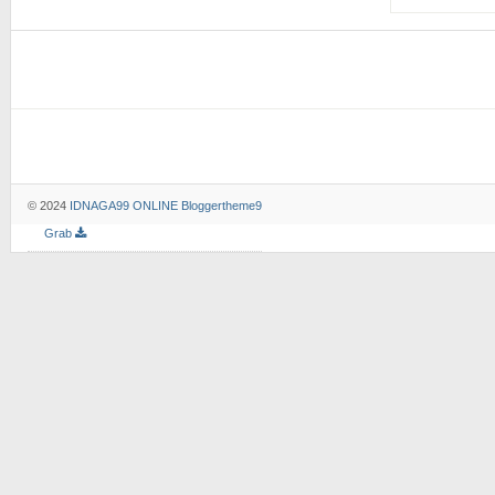
© 2024
IDNAGA99 ONLINE
Bloggertheme9
Grab