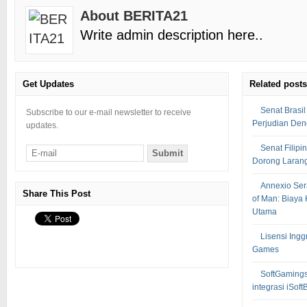
About BERITA21
Write admin description here..
Get Updates
Related posts
Senat Brasi
Subscribe to our e-mail newsletter to receive
Perjudian De
updates.
Senat Filipi
Dorong Laran
Annexio Sera
Share This Post
of Man: Biaya
Utama
Lisensi Ingg
Games
SoftGamings
integrasi iSoft