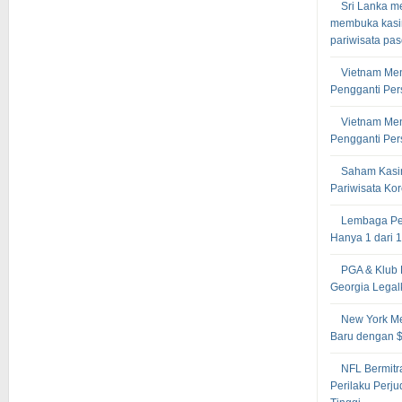
Sri Lanka m
membuka kasi
pariwisata pas
Vietnam Men
Pengganti Per
Vietnam Men
Pengganti Per
Saham Kasi
Pariwisata Ko
Lembaga Pe
Hanya 1 dari 1
PGA & Klub 
Georgia Legal
New York Me
Baru dengan $
NFL Bermitr
Perilaku Perju