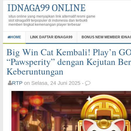
IDNAGA99 ONLINE
situs online yang menyajikan link alternatif resmi game
slot idnaga99 terpopuler di indonesia dan terbukti
memberi tingkat kemenangan player terbesar
HOME
LINK DAFTAR IDNAGA99
BONUS NEW MEMBER IDNA
Big Win Cat Kembali! Play’n G
“Pawsperity” dengan Kejutan Ber
Keberuntungan
RTP
on Selasa, 24 Juni 2025 -