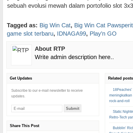
sebuah evolusi mewah dalam portofolio slot 3x
Tagged as:
Big Win Cat
,
Big Win Cat Pawsperi
game slot terbaru
,
IDNAGA99
,
Play’n GO
About RTP
Write admin description here..
Get Updates
Related posts
18Peaches’ 
Subscribe to our e-mail newsletter to receive
meningkatkan
updates.
rock-and-roll
Static Nigh
Retro-Tech ya
Share This Post
Bubblin’ Ri