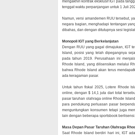
mengakhiri kontrak eksklusif IGT pada tang
tenggat waktu perpanjangan untuk 1 Juli 20
Namun, versi amandemen RUU tersebut, ya
negara bagian, menghadapi tentangan yang 
dibahas, dan dengan ditutupnya sesi legislat
Monopoli IGT yang Berkelanjutan
Dengan RUU yang gagal dimajukan, IGT teta
Island, posisi yang telah dipegangnya sej
pada tahun 2019. Perusahaan ini menjalan
Rhode Island, yang dilisensikan melalui Rh
bahwa Rhode Island akan terus mendapatka
ada keragaman pasar.
Untuk tahun fiskal 2025, Lotere Rhode Is
online, dengan $ 14,1 juta dari total terse
pasar taruhan olahraga online Rhode Islan
para pendukung perluasan pasar berpenda
menguntungkan konsumen tetapi juga menin
lain dengan beberapa sportsbook berlisensi
Masa Depan Pasar Taruhan Olahraga Rhod
Saat Rhode Island berdiri hari ini, IGT ad