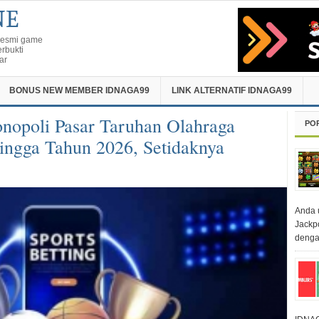
NE
f resmi game
erbukti
ar
BONUS NEW MEMBER IDNAGA99
LINK ALTERNATIF IDNAGA99
opoli Pasar Taruhan Olahraga
PO
ingga Tahun 2026, Setidaknya
Anda 
Jackpo
dengan