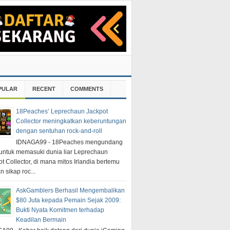
PULAR
RECENT
COMMENTS
18Peaches’ Leprechaun Jackpot
Collector meningkatkan keberuntungan
dengan sentuhan rock-and-roll
IDNAGA99 - 18Peaches mengundang
untuk memasuki dunia liar Leprechaun
t Collector, di mana mitos Irlandia bertemu
 sikap roc...
AskGamblers Berhasil Mengembalikan
$80 Juta kepada Pemain Sejak 2009:
Bukti Nyata Komitmen terhadap
Keadilan Bermain