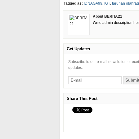
Tagged as:
IDNAGA99
,
IGT
,
taruhan olahrag
About BERITA21
Write admin description her
Get Updates
Subscribe to our e-mail newsletter to rece
updates.
Share This Post