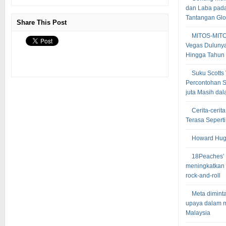
dan Laba pada 
Tantangan Glo
Share This Post
MITOS-MIT
Vegas Dulunya
Hingga Tahun
Suku Scotts
Percontohan S
juta Masih dal
Cerita-cerit
Terasa Sepert
Howard Hugh
18Peaches’ 
meningkatkan
rock-and-roll
Meta dimint
upaya dalam m
Malaysia