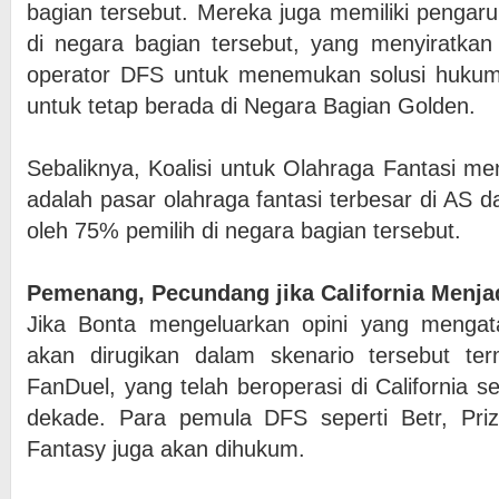
bagian tersebut. Mereka juga memiliki pengaruh 
di negara bagian tersebut, yang menyiratkan
operator DFS untuk menemukan solusi huku
untuk tetap berada di Negara Bagian Golden.
Sebaliknya, Koalisi untuk Olahraga Fantasi me
adalah pasar olahraga fantasi terbesar di AS da
oleh 75% pemilih di negara bagian tersebut.
Pemenang, Pecundang jika California Menjad
Jika Bonta mengeluarkan opini yang mengat
akan dirugikan dalam skenario tersebut te
FanDuel, yang telah beroperasi di California s
dekade. Para pemula DFS seperti Betr, Pri
Fantasy juga akan dihukum.