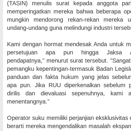
(TASIN) menulis surat kepada anggota par
memperingatkan mereka bahwa beberapa oper
mungkin mendorong rekan-rekan mereka u
undang-undang guna melindungi industri terseb
Kami dengan hormat mendesak Anda untuk m
persetujuan apa pun hingga Jaksa A
pendapatnya," menurut surat tersebut. "Sangat
pemangku kepentingan-termasuk Badan Legisla
panduan dan fakta hukum yang jelas sebelum 
apa pun. Jika RUU diperkenalkan sebelum 
dirilis dan dievaluasi sepenuhnya, kami 
menentangnya."
Operator suku memiliki perjanjian eksklusivitas
berarti mereka mengendalikan masalah ekspan