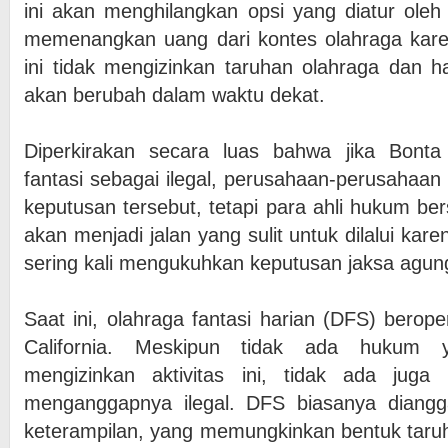
ini akan menghilangkan opsi yang diatur oleh 
memenangkan uang dari kontes olahraga kare
ini tidak mengizinkan taruhan olahraga dan hal
akan berubah dalam waktu dekat.
Diperkirakan secara luas bahwa jika Bont
fantasi sebagai ilegal, perusahaan-perusaha
keputusan tersebut, tetapi para ahli hukum ber
akan menjadi jalan yang sulit untuk dilalui kare
sering kali mengukuhkan keputusan jaksa agun
Saat ini, olahraga fantasi harian (DFS) berope
California. Meskipun tidak ada hukum 
mengizinkan aktivitas ini, tidak ada juga 
menganggapnya ilegal. DFS biasanya diang
keterampilan, yang memungkinkan bentuk taruha