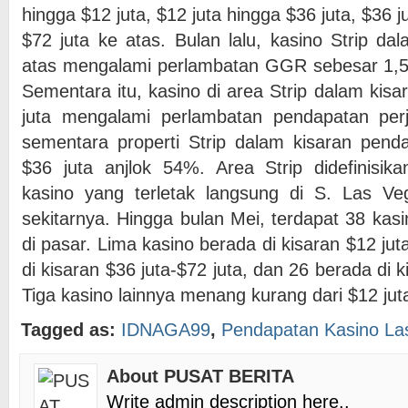
hingga $12 juta, $12 juta hingga $36 juta, $36 j
$72 juta ke atas. Bulan lalu, kasino Strip da
atas mengalami perlambatan GGR sebesar 1,5%
Sementara itu, kasino di area Strip dalam kisa
juta mengalami perlambatan pendapatan per
sementara properti Strip dalam kisaran pend
$36 juta anjlok 54%. Area Strip didefinisi
kasino yang terletak langsung di S. Las Ve
sekitarnya. Hingga bulan Mei, terdapat 38 kas
di pasar. Lima kasino berada di kisaran $12 jut
di kisaran $36 juta-$72 juta, dan 26 berada di k
Tiga kasino lainnya menang kurang dari $12 jut
Tagged as:
IDNAGA99
,
Pendapatan Kasino La
About PUSAT BERITA
Write admin description here..