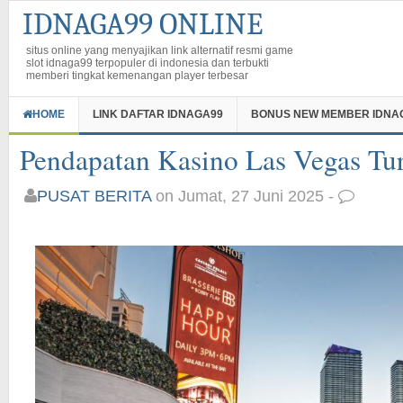
IDNAGA99 ONLINE
situs online yang menyajikan link alternatif resmi game
slot idnaga99 terpopuler di indonesia dan terbukti
memberi tingkat kemenangan player terbesar
HOME
LINK DAFTAR IDNAGA99
BONUS NEW MEMBER IDNA
Pendapatan Kasino Las Vegas Tu
PUSAT BERITA
on Jumat, 27 Juni 2025 -