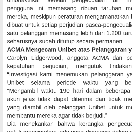
dinonaktifkan setelah pengecualian diri 
pengguna ini memasang ribuan taruhan men
mereka, meskipun peraturan mengamanatkan 
dibuat untuk setiap perjudian pasca-pengecual
satu pelanggan memasang lebih dari 1.200 tar
seharusnya sudah ditutup secara permanen.
ACMA Mengecam Unibet atas Pelanggaran y
Carolyn Lidgerwood, anggota ACMA dan p
kepatuhan perjudian, mengutuk tindakan
“Investigasi kami menemukan pelanggaran ya
Unibet selama periode waktu yang berke
“Mengambil waktu 190 hari dalam beberapa
akun jelas tidak dapat diterima dan tidak m
yang diambil oleh pelanggan Unibet untuk m
membantu mereka agar tidak berjudi.”
Dia menekankan bahwa kerangka pengecual