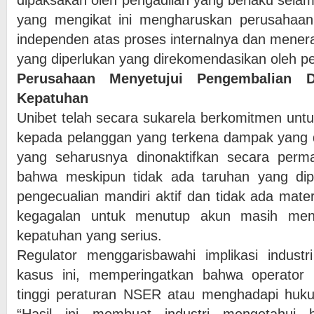
dipaksakan oleh pengadilan yang berlaku selam
yang mengikat ini mengharuskan perusahaan 
independen atas proses internalnya dan mene
yang diperlukan yang direkomendasikan oleh pe
Perusahaan Menyetujui Pengembalian 
Kepatuhan
Unibet telah secara sukarela berkomitmen un
kepada pelanggan yang terkena dampak yang
yang seharusnya dinonaktifkan secara per
bahwa meskipun tidak ada taruhan yang di
pengecualian mandiri aktif dan tidak ada mater
kegagalan untuk menutup akun masih men
kepatuhan yang serius.
Regulator menggarisbawahi implikasi industr
kasus ini, memperingatkan bahwa operator 
tinggi peraturan NSER atau menghadapi huku