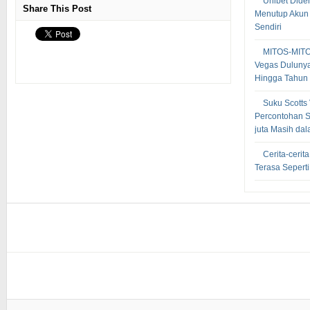
Unibet Dide
Share This Post
Menutup Akun 
Sendiri
MITOS-MIT
Vegas Dulunya
Hingga Tahun
Suku Scotts
Percontohan S
juta Masih dal
Cerita-cerit
Terasa Sepert