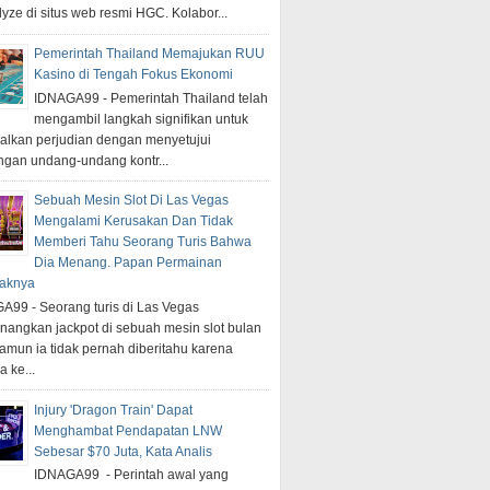
ze di situs web resmi HGC. Kolabor...
Pemerintah Thailand Memajukan RUU
Kasino di Tengah Fokus Ekonomi
IDNAGA99 - Pemerintah Thailand telah
mengambil langkah signifikan untuk
alkan perjudian dengan menyetujui
ngan undang-undang kontr...
Sebuah Mesin Slot Di Las Vegas
Mengalami Kerusakan Dan Tidak
Memberi Tahu Seorang Turis Bahwa
Dia Menang. Papan Permainan
aknya
A99 - Seorang turis di Las Vegas
angkan jackpot di sebuah mesin slot bulan
namun ia tidak pernah diberitahu karena
 ke...
Injury 'Dragon Train' Dapat
Menghambat Pendapatan LNW
Sebesar $70 Juta, Kata Analis
IDNAGA99 - Perintah awal yang