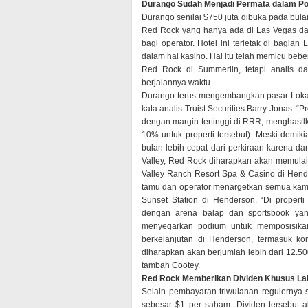
Durango Sudah Menjadi Permata dalam Po
Durango senilai $750 juta dibuka pada bula
Red Rock yang hanya ada di Las Vegas dan
bagi operator. Hotel ini terletak di bagi
dalam hal kasino. Hal itu telah memicu beb
Red Rock di Summerlin, tetapi analis da
berjalannya waktu.
Durango terus mengembangkan pasar Lokal
kata analis Truist Securities Barry Jonas. “
dengan margin tertinggi di RRR, menghasilk
10% untuk properti tersebut). Meski demi
bulan lebih cepat dari perkiraan karena d
Valley, Red Rock diharapkan akan memulai
Valley Ranch Resort Spa & Casino di Hend
tamu dan operator menargetkan semua kamar
Sunset Station di Henderson. “Di proper
dengan arena balap dan sportsbook yang
menyegarkan podium untuk memposisika
berkelanjutan di Henderson, termasuk k
diharapkan akan berjumlah lebih dari 12.50
tambah Cootey.
Red Rock Memberikan Dividen Khusus La
Selain pembayaran triwulanan regulerny
sebesar $1 per saham. Dividen tersebut