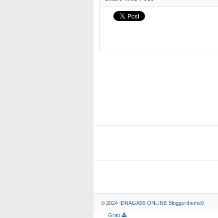
© 2024
IDNAGA99 ONLINE
Bloggertheme9
Grab