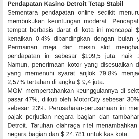
Pendapatan Kasino Detroit Tetap Stabil
Sementara pendapatan online sedikit menurun
membukukan keuntungan moderat. Pendapata
tempat berbasis darat di kota ini mencapai 
kenaikan 0,4% dibandingkan dengan bulan 
Permainan meja dan mesin slot mengha
pendapatan ini sebesar $109,5 juta, naik
Namun, penerimaan kotor yang disesuaikan da
yang memenuhi syarat anjlok 79,8% menja
2,57% tertahan di angka $ 9,4 juta.
MGM mempertahankan keunggulannya di sekto
pasar 47%, diikuti oleh MotorCity sebesar 30
sebesar 23%. Perusahaan-perusahaan ini mem
pajak perjudian negara bagian dan tambaha
Detroit. Taruhan olahraga ritel menambahkan
negara bagian dan $ 24.781 untuk kas kota.