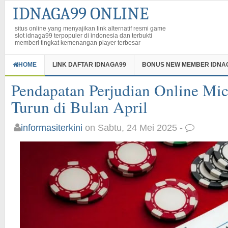
IDNAGA99 ONLINE
situs online yang menyajikan link alternatif resmi game
slot idnaga99 terpopuler di indonesia dan terbukti
memberi tingkat kemenangan player terbesar
HOME
LINK DAFTAR IDNAGA99
BONUS NEW MEMBER IDNA
Pendapatan Perjudian Online Mic
Turun di Bulan April
informasiterkini
on Sabtu, 24 Mei 2025 -