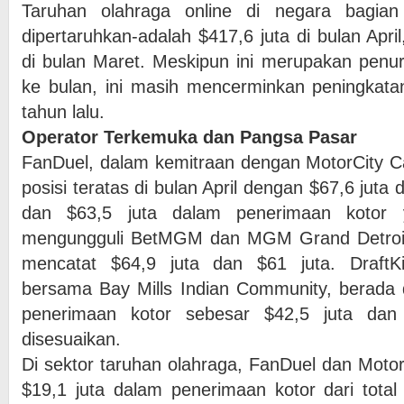
Taruhan olahraga online di negara bagian 
dipertaruhkan-adalah $417,6 juta di bulan April
di bulan Maret. Meskipun ini merupakan penu
ke bulan, ini masih mencerminkan peningkatan
tahun lalu.
Operator Terkemuka dan Pangsa Pasar
FanDuel, dalam kemitraan dengan MotorCity C
posisi teratas di bulan April dengan $67,6 juta
dan $63,5 juta dalam penerimaan kotor y
mengungguli BetMGM dan MGM Grand Detroit
mencatat $64,9 juta dan $61 juta. DraftK
bersama Bay Mills Indian Community, berada d
penerimaan kotor sebesar $42,5 juta dan
disesuaikan.
Di sektor taruhan olahraga, FanDuel dan Mot
$19,1 juta dalam penerimaan kotor dari total