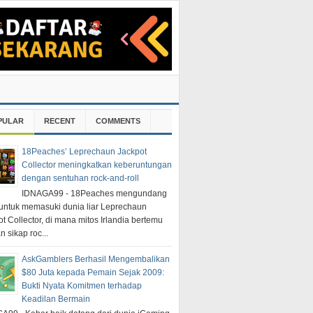
PULAR
RECENT
COMMENTS
18Peaches’ Leprechaun Jackpot
Collector meningkatkan keberuntungan
dengan sentuhan rock-and-roll
IDNAGA99 - 18Peaches mengundang
untuk memasuki dunia liar Leprechaun
t Collector, di mana mitos Irlandia bertemu
 sikap roc...
AskGamblers Berhasil Mengembalikan
$80 Juta kepada Pemain Sejak 2009:
Bukti Nyata Komitmen terhadap
Keadilan Bermain