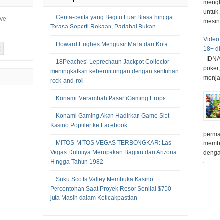
mengh
untuk
Cerita-cerita yang Begitu Luar Biasa hingga
ive
mesin 
Terasa Seperti Rekaan, Padahal Bukan
Video
Howard Hughes Mengusir Mafia dari Kota
18+ d
IDNAG
18Peaches’ Leprechaun Jackpot Collector
poker,
meningkatkan keberuntungan dengan sentuhan
menjad
rock-and-roll
Konami Merambah Pasar iGaming Eropa
Konami Gaming Akan Hadirkan Game Slot
Kasino Populer ke Facebook
permai
MITOS-MITOS VEGAS TERBONGKAR: Las
memba
Vegas Dulunya Merupakan Bagian dari Arizona
dengan
Hingga Tahun 1982
Suku Scotts Valley Membuka Kasino
Percontohan Saat Proyek Resor Senilai $700
juta Masih dalam Ketidakpastian