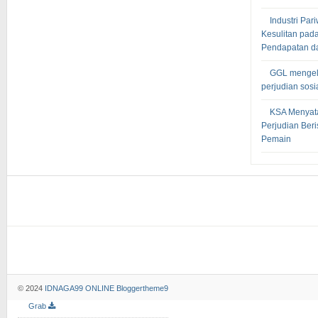
Industri Pa
Kesulitan pad
Pendapatan dar
GGL mengelu
perjudian sosia
KSA Menyat
Perjudian Ber
Pemain
© 2024
IDNAGA99 ONLINE
Bloggertheme9
Grab