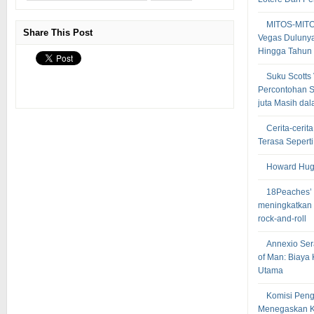
MITOS-MIT
Share This Post
Vegas Dulunya
Hingga Tahun
Suku Scotts
Percontohan S
juta Masih dal
Cerita-cerit
Terasa Sepert
Howard Hugh
18Peaches’ 
meningkatkan
rock-and-roll
Annexio Sera
of Man: Biaya
Utama
Komisi Peng
Menegaskan K