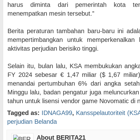
harus diminta dari pemerintah kota te
menempatkan mesin tersebut.”
Berita peraturan tambahan baru-baru ini ada
mempertimbangkan untuk memperkenalkan 
aktivitas perjudian berisiko tinggi.
Selain itu, bulan lalu, KSA membukukan angk
FY 2024 sebesar € 1,47 miliar ($ 1,67 miliar
menandai pertumbuhan 6% dari angka setah
Minggu lalu, badan pengatur juga meluncurka
tahun untuk lisensi vendor game Novomatic di 
Tagged as:
IDNAGA99
,
Kansspelautoriteit (KS
perjudian Belanda
About BERITA21