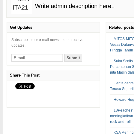
Write admin description here..
Get Updates
Related posts
MITOS-MIT
Subscribe to our e-mail newsletter to receive
Vegas Dulunya
updates.
Hingga Tahun
Suku Scotts
Percontohan S
juta Masih dal
Share This Post
Cerita-cerit
Terasa Sepert
Howard Hugh
18Peaches’ 
meningkatkan
rock-and-roll
KSA Meningk