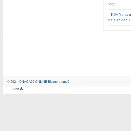
Ilegal
KSA Menarget
Majalah dan K
© 2024
IDNAGA99 ONLINE
Bloggertheme9
Grab