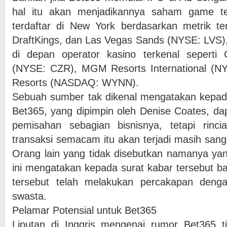
hal itu akan menjadikannya saham game t
terdaftar di New York berdasarkan metrik ters
DraftKings, dan Las Vegas Sands (NYSE: LVS
di depan operator kasino terkenal seperti 
(NYSE: CZR), MGM Resorts International (
Resorts (NASDAQ: WYNN).
Sebuah sumber tak dikenal mengatakan kepa
Bet365, yang dipimpin oleh Denise Coates, d
pemisahan sebagian bisnisnya, tetapi rinc
transaksi semacam itu akan terjadi masih sangat
Orang lain yang tidak disebutkan namanya ya
ini mengatakan kepada surat kabar tersebut 
tersebut telah melakukan percakapan deng
swasta.
Pelamar Potensial untuk Bet365
Liputan di Inggris mengenai rumor Bet365 ti