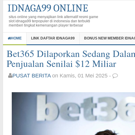
IDNAGA99 ONLINE
situs online yang menyajikan link alternatif resmi game
slot idnaga99 terpopuler di indonesia dan terbukti
memberi tingkat kemenangan player terbesar
HOME
LINK DAFTAR IDNAGA99
BONUS NEW MEMBER IDNA
Bet365 Dilaporkan Sedang Dala
Penjualan Senilai $12 Miliar
PUSAT BERITA
on Kamis, 01 Mei 2025 -