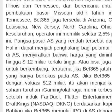
Illinois dan Tennessee, dan berencana untuk
pembukaan pasar Missouri akhir tahun ini
Tennessee, Bet365 juga tersedia di Arizona, C
Louisiana, New Jersey, North Carolina, Ohio
keseluruhan, operator ini memiliki sekitar 2,5%
ini. Pangsa pasar AS yang rendah tersebut dapat
Hal ini dapat menjadi penghalang bagi pelamar 
di AS, menyiratkan bahwa harga yang dimint
hingga $ 12 miliar terlalu tinggi. Atau bisa juga
untuk berkembang, terutama jika Bet365 jatu
yang hanya berfokus pada AS. Jika Bet365
dengan valuasi $12 miliar, itu akan menjadika
saham taruhan iGaming/olahraga murni terbesar
setelah induk FanDuel, Flutter Entertain
DraftKings (NASDAQ: DKNG) berdasarkan kapita
Bahkan jika Bet365 memulai IPO di AS dengan n