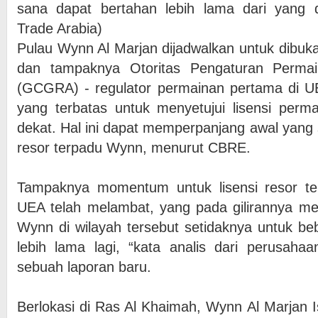
sana dapat bertahan lebih lama dari yang d
Trade Arabia)
Pulau Wynn Al Marjan dijadwalkan untuk dibuk
dan tampaknya Otoritas Pengaturan Perm
(GCGRA) - regulator permainan pertama di UE
yang terbatas untuk menyetujui lisensi perm
dekat. Hal ini dapat memperpanjang awal yang 
resor terpadu Wynn, menurut CBRE.
Tampaknya momentum untuk lisensi resor ter
UEA telah melambat, yang pada gilirannya me
Wynn di wilayah tersebut setidaknya untuk beb
lebih lama lagi, “kata analis dari perusahaa
sebuah laporan baru.
Berlokasi di Ras Al Khaimah, Wynn Al Marjan Isl