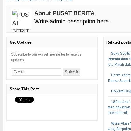
About PUSAT BERITA
Write admin description here..
Get Updates
Related posts
Suku Scotts
Subscribe to our e-mail newsletter to receive
Percontohan S
updates.
juta Masih dal
Cerita-cerit
Terasa Sepert
Share This Post
Howard Hugh
18Peaches’ 
meningkatkan
rock-and-roll
Wynn Akan M
yang Berpoten