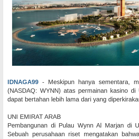
IDNAGA99
- Meskipun hanya sementara, m
(NASDAQ: WYNN) atas permainan kasino di 
dapat bertahan lebih lama dari yang diperkiraka
UNI EMIRAT ARAB
Pembangunan di Pulau Wynn Al Marjan di U
Sebuah perusahaan riset mengatakan bahwa