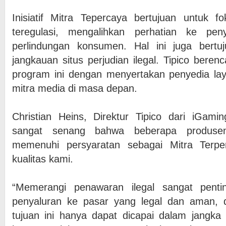
Inisiatif Mitra Tepercaya bertujuan untuk 
teregulasi, mengalihkan perhatian ke pe
perlindungan konsumen. Hal ini juga bert
jangkauan situs perjudian ilegal. Tipico bere
program ini dengan menyertakan penyedia l
mitra media di masa depan.
Christian Heins, Direktur Tipico dari iGami
sangat senang bahwa beberapa produse
memenuhi persyaratan sebagai Mitra Terperc
kualitas kami.
“Memerangi penawaran ilegal sangat penti
penyaluran ke pasar yang legal dan aman,
tujuan ini hanya dapat dicapai dalam jangka