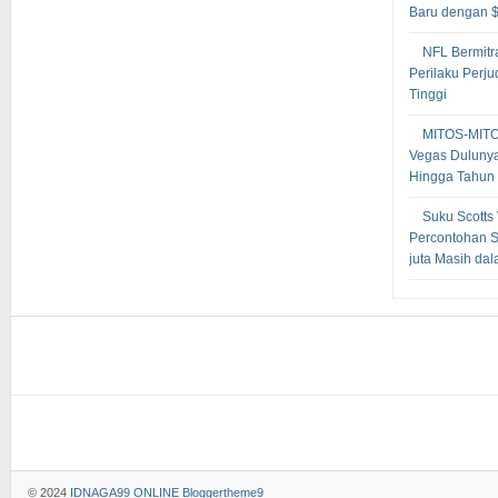
Baru dengan $
NFL Bermitr
Perilaku Perju
Tinggi
MITOS-MIT
Vegas Dulunya
Hingga Tahun
Suku Scotts
Percontohan S
juta Masih dal
© 2024
IDNAGA99 ONLINE
Bloggertheme9