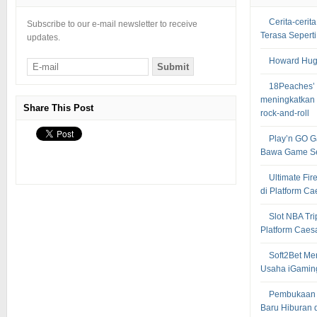
Cerita-cerit
Subscribe to our e-mail newsletter to receive
Terasa Sepert
updates.
Howard Hugh
18Peaches’ 
meningkatkan
Share This Post
rock-and-roll
Play’n GO G
Bawa Game Ser
Ultimate Fir
di Platform Ca
Slot NBA Tr
Platform Caes
Soft2Bet Me
Usaha iGaming
Pembukaan C
Baru Hiburan