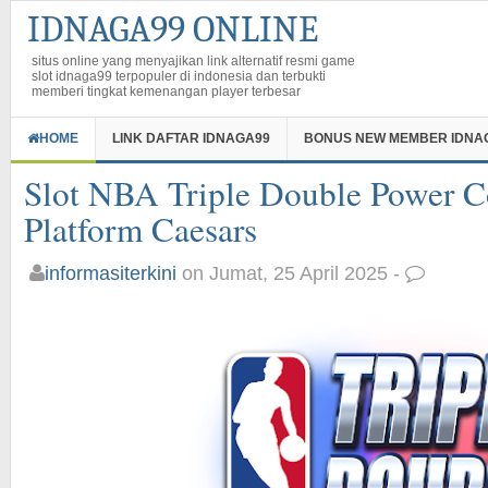
IDNAGA99 ONLINE
situs online yang menyajikan link alternatif resmi game
slot idnaga99 terpopuler di indonesia dan terbukti
memberi tingkat kemenangan player terbesar
HOME
LINK DAFTAR IDNAGA99
BONUS NEW MEMBER IDNA
Slot NBA Triple Double Power C
Platform Caesars
informasiterkini
on Jumat, 25 April 2025 -