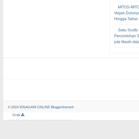
MITOS-MIT
Vegas Dulunya
Hingga Tahun
Suku Scotts
Percontohan S
juta Masih dal
© 2024
IDNAGA99 ONLINE
Bloggertheme9
Grab