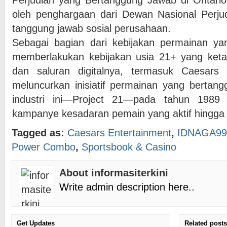
Perjudian yang Bertanggung Jawab di Ontario. 
oleh penghargaan dari Dewan Nasional Perju
tanggung jawab sosial perusahaan.
Sebagai bagian dari kebijakan permainan yan
memberlakukan kebijakan usia 21+ yang ket
dan saluran digitalnya, termasuk Caesars
meluncurkan inisiatif permainan yang bertan
industri ini—Project 21—pada tahun 198
kampanye kesadaran pemain yang aktif hingga s
Tagged as:
Caesars Entertainment
,
IDNAGA99
Power Combo
,
Sportsbook & Casino
About informasiterkini
Write admin description here..
Get Updates
Related posts