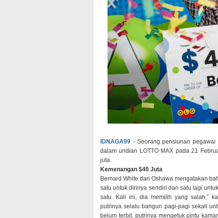
IDNAGA99
- Seorang pensiunan pegawai k
dalam undian LOTTO MAX pada 21 Februari
juta.
Kemenangan $40 Juta
Bernard White dari Oshawa mengatakan bahwa
satu untuk dirinya sendiri dan satu lagi unt
satu. Kali ini, dia memilih yang salah,”
putrinya selalu bangun pagi-pagi sekali u
belum terbit, putrinya mengetuk pintu ka