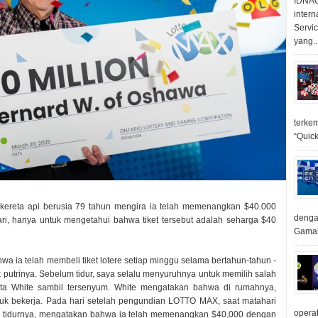
IDNAG
inter
Servi
yang..
terke
“Quick
ereta api berusia 79 tahun mengira ia telah memenangkan $40.000
denga
, hanya untuk mengetahui bahwa tiket tersebut adalah seharga $40
Gamaly
 ia telah membeli tiket lotere setiap minggu selama bertahun-tahun -
uk putrinya. Sebelum tidur, saya selalu menyuruhnya untuk memilih salah
 kata White sambil tersenyum. White mengatakan bahwa di rumahnya,
ntuk bekerja. Pada hari setelah pengundian LOTTO MAX, saat matahari
operat
mar tidurnya, mengatakan bahwa ia telah memenangkan $40,000 dengan