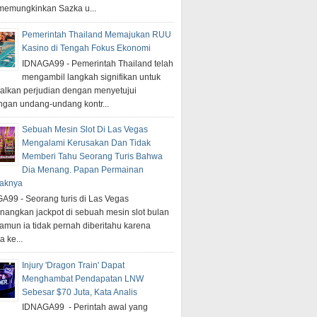
memungkinkan Sazka u...
Pemerintah Thailand Memajukan RUU
Kasino di Tengah Fokus Ekonomi
IDNAGA99 - Pemerintah Thailand telah
mengambil langkah signifikan untuk
alkan perjudian dengan menyetujui
ngan undang-undang kontr...
Sebuah Mesin Slot Di Las Vegas
Mengalami Kerusakan Dan Tidak
Memberi Tahu Seorang Turis Bahwa
Dia Menang. Papan Permainan
aknya
A99 - Seorang turis di Las Vegas
angkan jackpot di sebuah mesin slot bulan
namun ia tidak pernah diberitahu karena
 ke...
Injury 'Dragon Train' Dapat
Menghambat Pendapatan LNW
Sebesar $70 Juta, Kata Analis
IDNAGA99 - Perintah awal yang