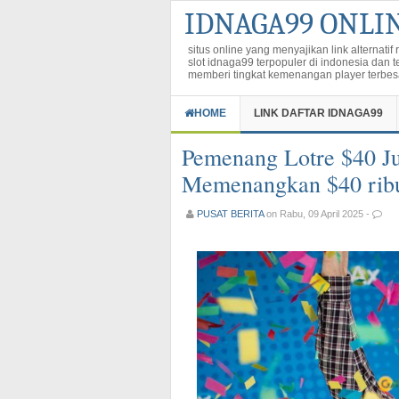
IDNAGA99 ONLI
situs online yang menyajikan link alternati
slot idnaga99 terpopuler di indonesia dan t
memberi tingkat kemenangan player terbes
HOME
LINK DAFTAR IDNAGA99
Pemenang Lotre $40 Ju
Memenangkan $40 rib
PUSAT BERITA
on Rabu, 09 April 2025 -