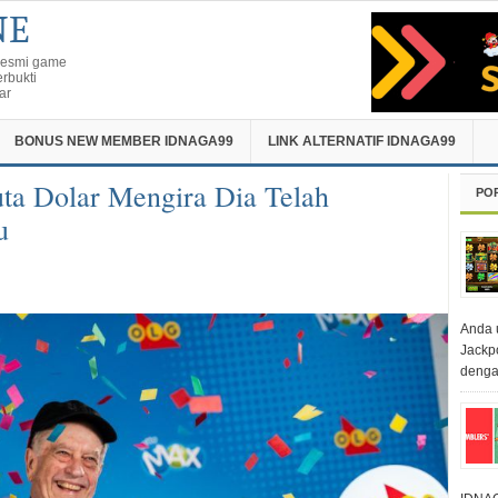
NE
f resmi game
erbukti
ar
BONUS NEW MEMBER IDNAGA99
LINK ALTERNATIF IDNAGA99
ta Dolar Mengira Dia Telah
PO
u
Anda 
Jackpo
dengan