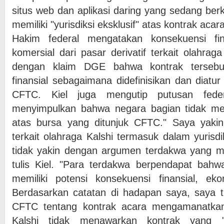
situs web dan aplikasi daring yang sedang ber
memiliki "yurisdiksi eksklusif" atas kontrak acara
Hakim federal mengatakan konsekuensi fin
komersial dari pasar derivatif terkait olahrag
dengan klaim DGE bahwa kontrak tersebu
finansial sebagaimana didefinisikan dan diatur 
CFTC. Kiel juga mengutip putusan fed
menyimpulkan bahwa negara bagian tidak memil
atas bursa yang ditunjuk CFTC." Saya yaki
terkait olahraga Kalshi termasuk dalam yurisd
tidak yakin dengan argumen terdakwa yang me
tulis Kiel. "Para terdakwa berpendapat bahw
memiliki potensi konsekuensi finansial, eko
Berdasarkan catatan di hadapan saya, saya ti
CFTC tentang kontrak acara mengamanatkan
Kalshi tidak menawarkan kontrak yang "