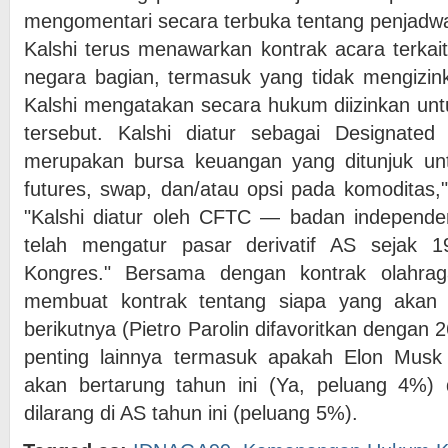
mengomentari secara terbuka tentang penjadwa
Kalshi terus menawarkan kontrak acara terkai
negara bagian, termasuk yang tidak mengizink
Kalshi mengatakan secara hukum diizinkan un
tersebut. Kalshi diatur sebagai Designated
merupakan bursa keuangan yang ditunjuk u
futures, swap, dan/atau opsi pada komoditas,"
"Kalshi diatur oleh CFTC — badan independ
telah mengatur pasar derivatif AS sejak 
Kongres." Bersama dengan kontrak olahrag
membuat kontrak tentang siapa yang akan 
berikutnya (Pietro Parolin difavoritkan dengan 
penting lainnya termasuk apakah Elon Mus
akan bertarung tahun ini (Ya, peluang 4%
dilarang di AS tahun ini (peluang 5%).