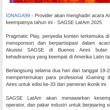
IDNAGA99
- Provider akan menghadiri acara A
keempatnya tahun ini - SAGSE LatAm 2025
Pragmatic Play, penyedia konten terkemuka di 
mensponsori dan berpartisipasi dalam a
Akuisisi SAGSE di Buenos Aires bulan
kehadirannya yang keempat di Amerika Latin tah
Berlangsung selama dua hari dari tanggal 19-2
mempertemukan para profesional iGaming d
Aires untuk edisi ke-33 dari pameran ikonik ini.
SAGSE LatAm akan menawarkan kesemp
operator, dan pakar industri untuk berjejaring