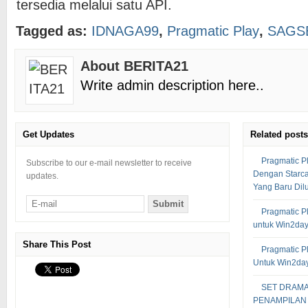
tersedia melalui satu API.
Tagged as:
IDNAGA99
,
Pragmatic Play
,
SAGS
About BERITA21
Write admin description here..
Get Updates
Related posts
Pragmatic P
Subscribe to our e-mail newsletter to receive
Dengan Starca
updates.
Yang Baru Dil
Pragmatic P
untuk Win2day 
Share This Post
Pragmatic P
Untuk Win2day
SET DRAMA
PENAMPILAN 