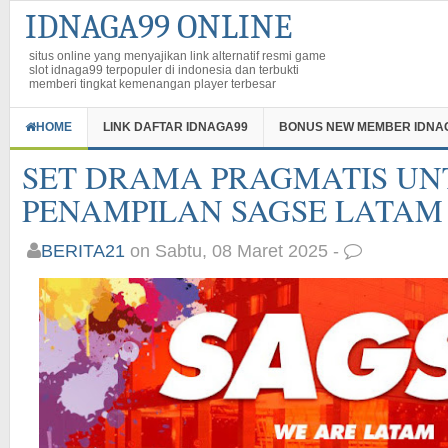
IDNAGA99 ONLINE
situs online yang menyajikan link alternatif resmi game
slot idnaga99 terpopuler di indonesia dan terbukti
memberi tingkat kemenangan player terbesar
HOME
LINK DAFTAR IDNAGA99
BONUS NEW MEMBER IDNA
SET DRAMA PRAGMATIS U
PENAMPILAN SAGSE LATAM 
BERITA21
on Sabtu, 08 Maret 2025 -