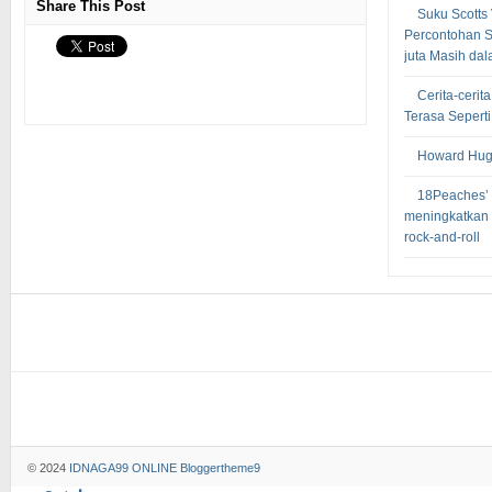
Share This Post
Suku Scotts
Percontohan S
juta Masih dal
Cerita-cerit
Terasa Sepert
Howard Hugh
18Peaches’ 
meningkatkan
rock-and-roll
© 2024
IDNAGA99 ONLINE
Bloggertheme9