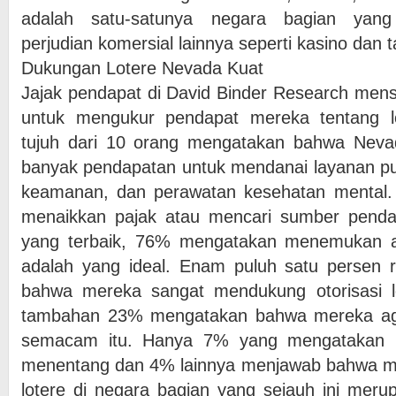
adalah satu-satunya negara bagian yang
perjudian komersial lainnya seperti kasino dan 
Dukungan Lotere Nevada Kuat
Jajak pendapat di David Binder Research mensu
untuk mengukur pendapat mereka tentang l
tujuh dari 10 orang mengatakan bahwa Nev
banyak pendapatan untuk mendanai layanan publ
keamanan, dan perawatan kesehatan mental. 
menaikkan pajak atau mencari sumber pendapa
yang terbaik, 76% mengatakan menemukan a
adalah yang ideal. Enam puluh satu persen
bahwa mereka sangat mendukung otorisasi 
tambahan 23% mengatakan bahwa mereka aga
semacam itu. Hanya 7% yang mengatakan 
menentang dan 4% lainnya menjawab bahwa 
lotere di negara bagian yang sejauh ini mer