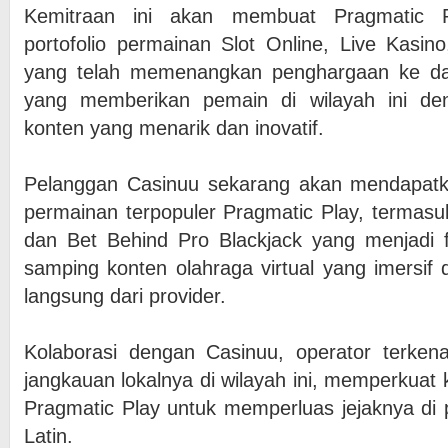
Kemitraan ini akan membuat Pragmatic P
portofolio permainan Slot Online, Live Kasino
yang telah memenangkan penghargaan ke da
yang memberikan pemain di wilayah ini d
konten yang menarik dan inovatif.
Pelanggan Casinuu sekarang akan mendapat
permainan terpopuler Pragmatic Play, termas
dan Bet Behind Pro Blackjack yang menjadi f
samping konten olahraga virtual yang imersif
langsung dari provider.
Kolaborasi dengan Casinuu, operator terkena
jangkauan lokalnya di wilayah ini, memperkuat
Pragmatic Play untuk memperluas jejaknya di
Latin.